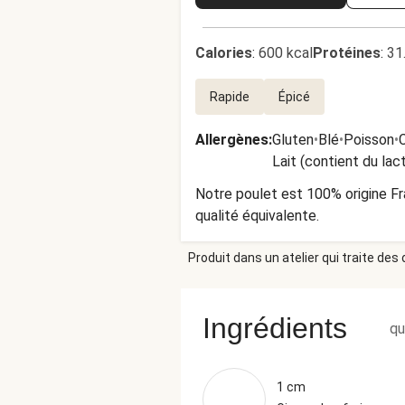
Calories
:
600 kcal
Protéines
:
31
Rapide
Épicé
Allergènes
:
Gluten
•
Blé
•
Poisson
•
C
Lait (contient du lac
Notre poulet est 100% origine F
qualité équivalente.
Produit dans un atelier qui traite des
Ingrédients
qu
1 cm