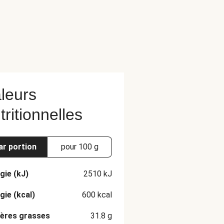
leurs
tritionnelles
ar portion
pour 100 g
gie (kJ)
2510
kJ
gie (kcal)
600
kcal
ères grasses
31.8
g