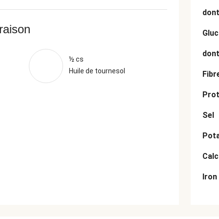
dont
vraison
Gluc
dont
½ cs
Huile de tournesol
Fibr
Prot
Sel
Pot
Cal
Iron