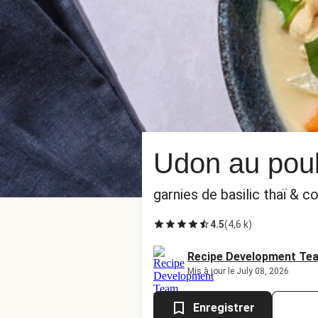
Udon au poule
garnies de basilic thaï & c
4.5
(
4,6 k
)
Recipe Development Te
Mis à jour le July 08, 2026
Enregistrer