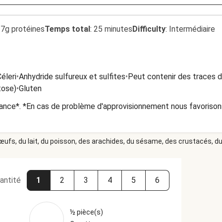
.7g protéines
Temps total
:
25 minutes
Difficulty
:
Intermédiaire
éleri
•
Anhydride sulfureux et sulfites
•
Peut contenir des traces d
tose)
•
Gluten
rance*. *En cas de problème d'approvisionnement nous favoriso
 œufs, du lait, du poisson, des arachides, du sésame, des crustacés, du 
antité
1
2
3
4
5
6
½ pièce(s)