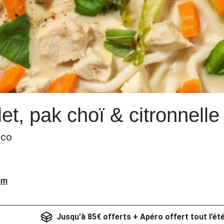
t, pak choï & citronnelle
oco
am
Jusqu'à 85€ offerts + Apéro offert tout l’ét