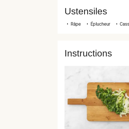
Ustensiles
•
Râpe
•
Éplucheur
•
Cass
Instructions