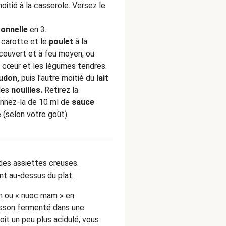
itié à la casserole. Versez le
ronnelle
en 3.
a carotte et le
poulet
à la
 couvert et à feu moyen, ou
à cœur et les légumes tendres.
 udon,
puis l'autre moitié du
lait
 les
nouilles.
Retirez la
onnez-la de 10 ml de
sauce
 (selon votre goût).
des assiettes creuses.
t au-dessus du plat.
n ou « nuoc mam » en
isson fermenté dans une
oit un peu plus acidulé, vous