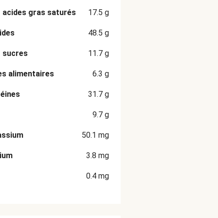
 acides gras saturés
17.5
g
ides
48.5
g
 sucres
11.7
g
es alimentaires
6.3
g
éines
31.7
g
9.7
g
assium
50.1
mg
cium
3.8
mg
0.4
mg