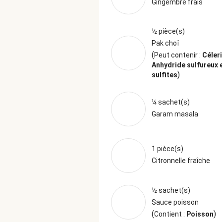
Gingembre frais
½ pièce(s)
Pak choï
(
Peut contenir :
Céleri
Anhydride sulfureux 
)
sulfites
¼ sachet(s)
Garam masala
1 pièce(s)
Citronnelle fraîche
½ sachet(s)
Sauce poisson
(
)
Contient :
Poisson