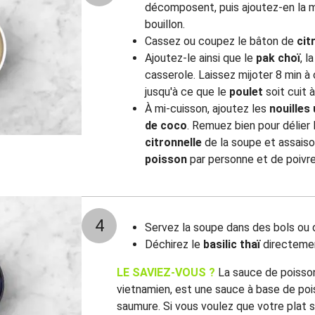
décomposent, puis ajoutez-en la mo
bouillon.
Cassez ou coupez le bâton de
cit
Ajoutez-le ainsi que le
pak choï
, l
casserole. Laissez mijoter 8 min à
jusqu'à ce que le
poulet
soit cuit 
À mi-cuisson, ajoutez les
nouilles
de coco
. Remuez bien pour délier
citronnelle
de la soupe et assais
poisson
par personne et de poivre
4
Servez la soupe dans des bols ou 
Déchirez le
basilic thaï
directemen
LE SAVIEZ-VOUS ?
La sauce de poisso
vietnamien, est une sauce à base de po
saumure. Si vous voulez que votre plat s