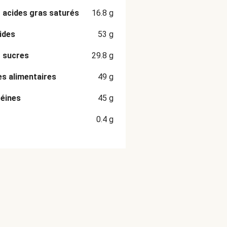
 acides gras saturés
16.8
g
ides
53
g
 sucres
29.8
g
es alimentaires
49
g
éines
45
g
0.4
g