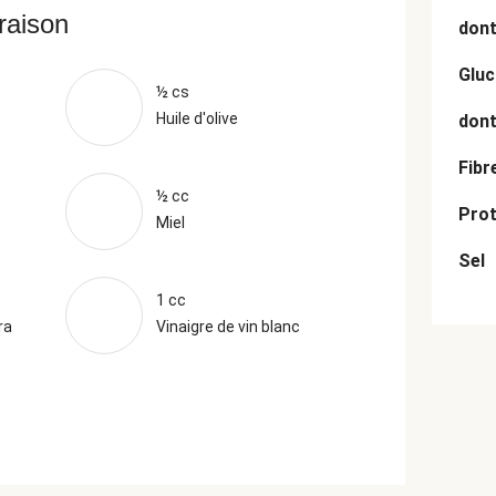
vraison
dont
Gluc
½ cs
Huile d'olive
dont
Fibr
½ cc
Prot
Miel
Sel
1 cc
ra
Vinaigre de vin blanc