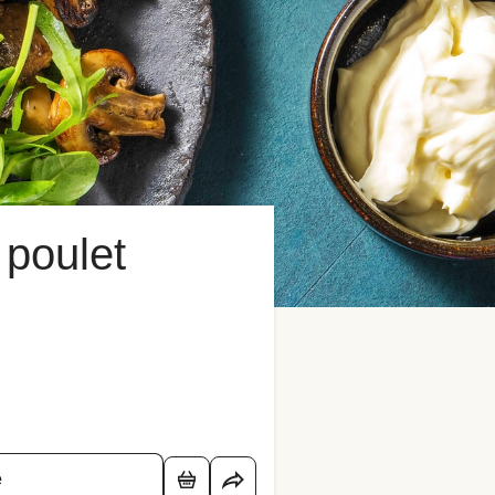
 poulet
é