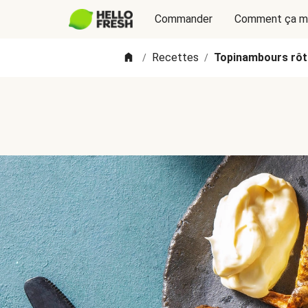
Commander
Comment ça m
Recettes
Topinambours rôti
/
/