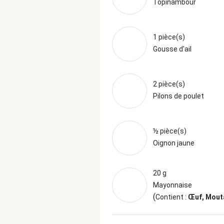
Topinambour
1 pièce(s)
Gousse d'ail
2 pièce(s)
Pilons de poulet
½ pièce(s)
Oignon jaune
20 g
Mayonnaise
(
Contient :
Œuf, Mout