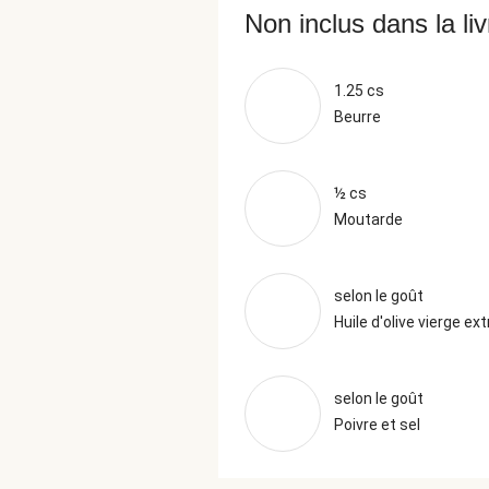
Non inclus dans la li
1.25 cs
Beurre
½ cs
Moutarde
selon le goût
Huile d'olive vierge ext
selon le goût
Poivre et sel