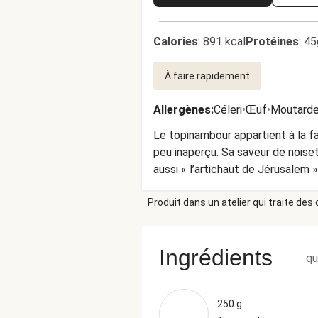
Calories
:
891 kcal
Protéines
:
45
À faire rapidement
Allergènes
:
Céleri
•
Œuf
•
Moutard
Le topinambour appartient à la fa
peu inaperçu. Sa saveur de noiset
aussi « l’artichaut de Jérusalem ».
avec du romarin.
Produit dans un atelier qui traite des
Ingrédients
qu
250 g