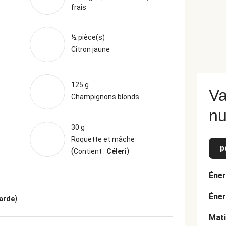
frais
½ pièce(s)
Citron jaune
125 g
Va
Champignons blonds
nu
30 g
Roquette et mâche
p
(
)
Contient :
Céleri
Éner
Éner
)
arde
Mati