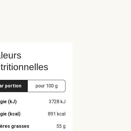
leurs
tritionnelles
ar portion
pour 100 g
gie (kJ)
3728
kJ
gie (kcal)
891
kcal
ères grasses
55
g