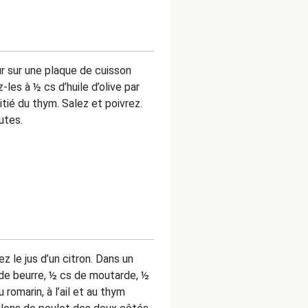
r sur une plaque de cuisson
les à ½ cs d’huile d’olive par
itié du thym. Salez et poivrez.
utes.
ez le jus d’un citron. Dans un
 de beurre, ½ cs de moutarde, ½
 romarin, à l’ail et au thym