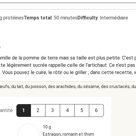
g protéines
Temps total
:
50 minutes
Difficulty
:
Intermédiaire
e
mille de la pomme de terre mais sa taille est plus petite. C’est 
te légèrement sucrée rappelle celle de l’artichaut. Ce n’est pa
 Vous pouvez le cuire, le rôtir ou le griller ; dans cette recette, v
 œufs, du lait, du poisson, des arachides, du sésame, des crustacés, du 
antité
1
2
3
4
5
6
10 g
Estragon, romarin et thym