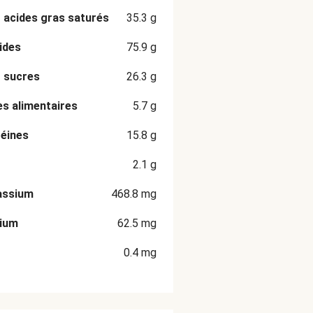
 acides gras saturés
35.3
g
ides
75.9
g
 sucres
26.3
g
es alimentaires
5.7
g
éines
15.8
g
2.1
g
assium
468.8
mg
cium
62.5
mg
0.4
mg