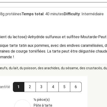
.8g protéines
Temps total
:
40 minutes
Difficulty
:
Intermédiaire
tient du lactose)
•
Anhydride sulfureux et sulfites
•
Moutarde
•
Peut 
assique tarte tatin aux pommes, avec des endives caramélisées, 
raines de courge torréfiées. La tarte peut être dégustée chaud
demande !
 œufs, du lait, du poisson, des arachides, du sésame, des crustacés, du 
antité
1
2
3
4
5
6
½ pièce(s)
Pâte à tarte