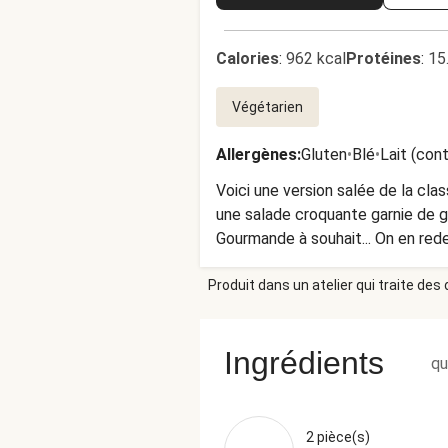
Calories
:
962 kcal
Protéines
:
15
Végétarien
Allergènes
:
Gluten
•
Blé
•
Lait (con
Voici une version salée de la cl
une salade croquante garnie de g
Gourmande à souhait... On en re
Produit dans un atelier qui traite des
Ingrédients
qu
2 pièce(s)