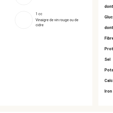
dont
1 cc
Gluc
Vinaigre de vin rouge ou de
cidre
dont
Fibr
Prot
Sel
Pot
Cal
Iron