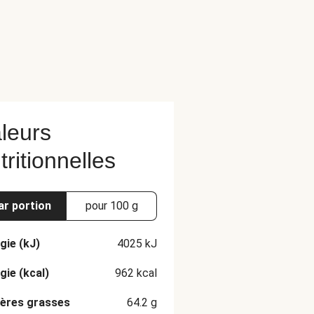
leurs
tritionnelles
ar portion
pour 100 g
gie (kJ)
4025
kJ
gie (kcal)
962
kcal
ères grasses
64.2
g