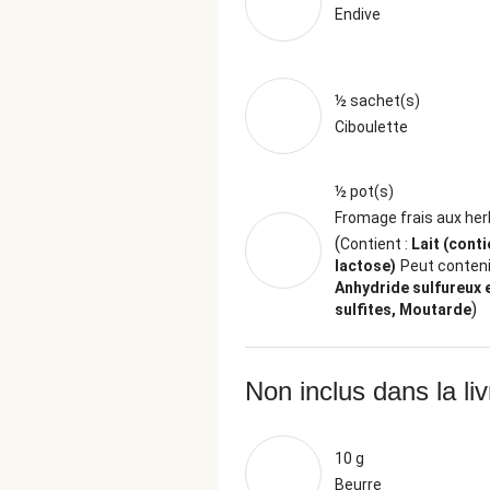
Endive
½ sachet(s)
Ciboulette
½ pot(s)
Fromage frais aux he
(
Contient :
Lait (conti
lactose)
Peut contenir
Anhydride sulfureux 
)
sulfites, Moutarde
Non inclus dans la li
10 g
Beurre