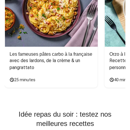
Les fameuses pâtes carbo à la française
Orzo à l'
avec des lardons, de la crème & un 
Recette po
pangrattato
personne
25 minutes
40 minu
Idée repas du soir : testez nos
meilleures recettes