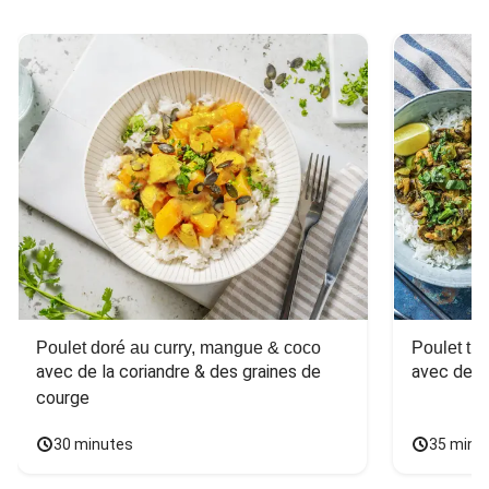
Poulet doré au curry, mangue & coco
Poulet tha
avec de la coriandre & des graines de 
avec des 
courge
30 minutes
35 minu