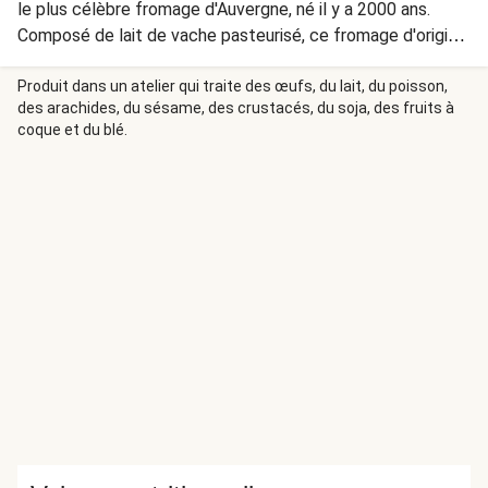
le plus célèbre fromage d'Auvergne, né il y a 2000 ans.
Composé de lait de vache pasteurisé, ce fromage d'origine
française possède le label AOP, garantissant une
production réalisée dans son territoire d'origine et selon un
Produit dans un atelier qui traite des œufs, du lait, du poisson,
des arachides, du sésame, des crustacés, du soja, des fruits à
savoir-faire traditionnel. Ses saveurs vous transporteront
coque et du blé.
directement en Auvergne ! Le fromage utilisé dans ce plat
contient de la présure animale.