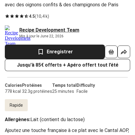
avec des oignons confits & des champignons de Paris
4.5
(
10,4 k
)
Recipe Development Team
Mis à jour le June 22, 2026
Enregistrer
Jusqu'à 85€ offerts + Apéro offert tout l’été
Calories
Protéines
Temps total
Difficulty
778 kcal
32.3g protéines
25 minutes
Facile
Rapide
Allergènes
:
Lait (contient du lactose)
Ajoutez une touche française à ce plat avec le Cantal AOP,