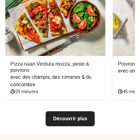
Pizza naan Verdura mozza, pesto &
Poivron f
poivrons
avec une 
avec des champis, des tomates & du 
concombre
25 minutes
45 minu
Découvrir plus