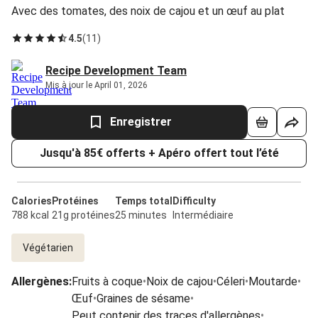
Avec des tomates, des noix de cajou et un œuf au plat
4.5
(
11
)
Recipe Development Team
Mis à jour le April 01, 2026
Enregistrer
Jusqu'à 85€ offerts + Apéro offert tout l’été
Calories
Protéines
Temps total
Difficulty
788 kcal
21g protéines
25 minutes
Intermédiaire
Végétarien
Allergènes
:
Fruits à coque
•
Noix de cajou
•
Céleri
•
Moutarde
•
Œuf
•
Graines de sésame
•
Peut contenir des traces d'allergènes
•