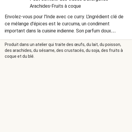
Arachides
•
Fruits à coque
Envolez-vous pour l'Inde avec ce curry. L'ingrédient clé de
ce mélange d'épices est le curcuma, un condiment
important dans la cuisine indienne. Son parfum doux
apporte la saveur et la couleur que l'on retrouve dans de
nombreux currys. Les noix de cajou apportent du croquant
Produit dans un atelier qui traite des œufs, du lait, du poisson,
des arachides, du sésame, des crustacés, du soja, des fruits à
à ce plat.
coque et du blé.