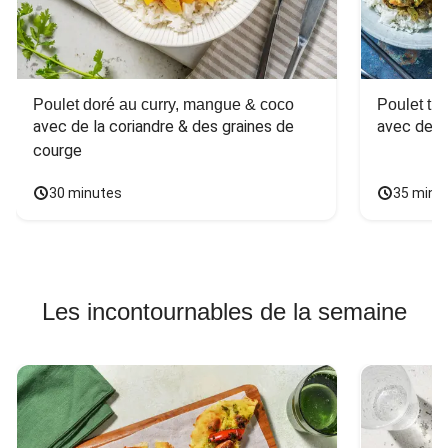
Poulet doré au curry, mangue & coco
Poulet tha
avec de la coriandre & des graines de 
avec des 
courge
30 minutes
35 minu
Les incontournables de la semaine