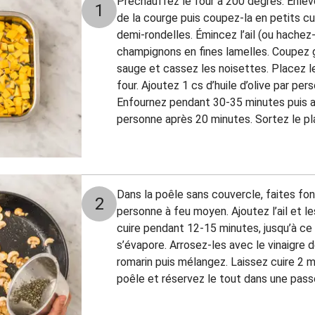
Préchauffez le four à 200 degrés. Enleve
1
de la courge puis coupez-la en petits c
demi-rondelles. Émincez l’ail (ou hachez
champignons en fines lamelles. Coupez g
sauge et cassez les noisettes. Placez le
four. Ajoutez 1 cs d’huile d’olive par per
Enfournez pendant 30-35 minutes puis a
personne après 20 minutes. Sortez le pla
Dans la poêle sans couvercle, faites fo
2
personne à feu moyen. Ajoutez l’ail et l
cuire pendant 12-15 minutes, jusqu’à ce
s’évapore. Arrosez-les avec le vinaigre d
romarin puis mélangez. Laissez cuire 2 mi
poêle et réservez le tout dans une passo