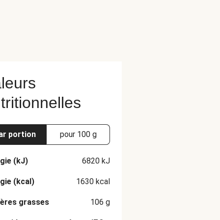
leurs
tritionnelles
ar portion
pour 100 g
gie (kJ)
6820
kJ
gie (kcal)
1630
kcal
ères grasses
106
g