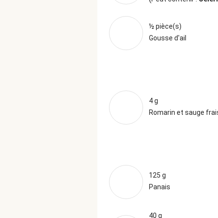
½ pièce(s)
Gousse d'ail
4 g
Romarin et sauge frai
125 g
Panais
40 g