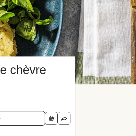
de chèvre
é