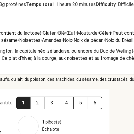
8g protéines
Temps total
:
1 heure 20 minutes
Difficulty
:
Difficile
contient du lactose)
•
Gluten
•
Blé
•
Œuf
•
Moutarde
•
Céleri
•
Peut conte
e sésame
•
Noisettes
•
Amandes
•
Noix
•
Noix de pécan
•
Noix du Brésil
ngton, la capitale néo-zélandaise, ou encore du Duc de Wellington
 Ce plat d’hiver, à la courge, aux noisettes et au fromage de chè
 œufs, du lait, du poisson, des arachides, du sésame, des crustacés, du 
antité
1
2
3
4
5
6
1 pièce(s)
Échalote
)