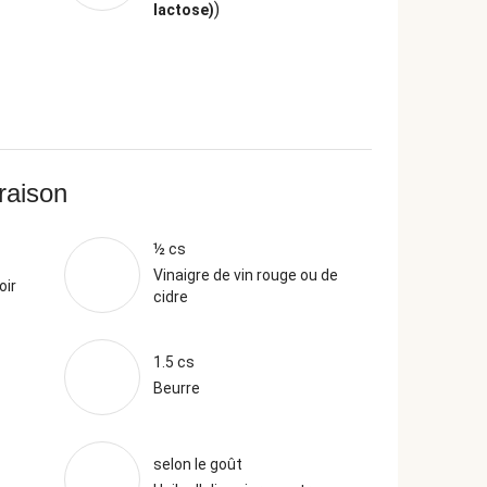
)
lactose)
vraison
½ cs
Vinaigre de vin rouge ou de
oir
cidre
1.5 cs
Beurre
selon le goût