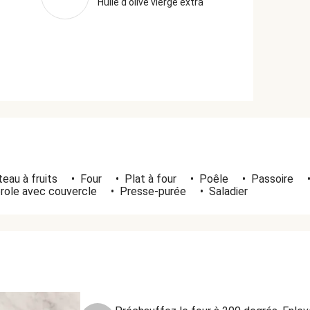
Huile d'olive vierge extra
eau à fruits
•
Four
•
Plat à four
•
Poêle
•
Passoire
role avec couvercle
•
Presse-purée
•
Saladier