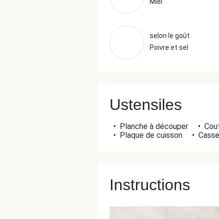
Miel
selon le goût
Poivre et sel
Ustensiles
•
Planche à découper
•
Cout
•
Plaque de cuisson
•
Casse
Instructions