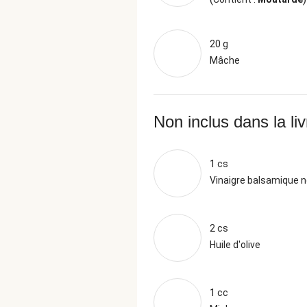
20 g
Mâche
Non inclus dans la li
1 cs
Vinaigre balsamique n
2 cs
Huile d'olive
1 cc