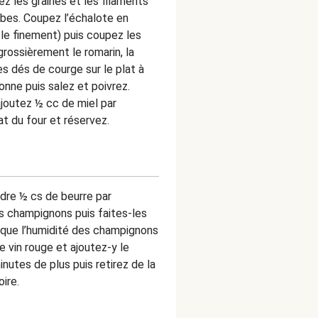
z les graines et les filaments
ubes. Coupez l’échalote en
-le finement) puis coupez les
rossièrement le romarin, la
s dés de courge sur le plat à
sonne puis salez et poivrez.
joutez ½ cc de miel par
t du four et réservez.
ndre ½ cs de beurre par
es champignons puis faites-les
 que l’humidité des champignons
e vin rouge et ajoutez-y le
nutes de plus puis retirez de la
ire.