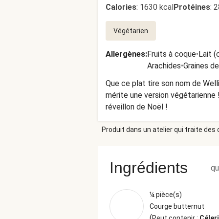
Calories
:
1630 kcal
Protéines
:
2
Végétarien
Allergènes
:
Fruits à coque
•
Lait (
Arachides
•
Graines d
Que ce plat tire son nom de Welli
mérite une version végétarienne !
réveillon de Noël !
Produit dans un atelier qui traite des
Ingrédients
qu
¼ pièce(s)
Courge butternut
(
Peut contenir :
Céleri