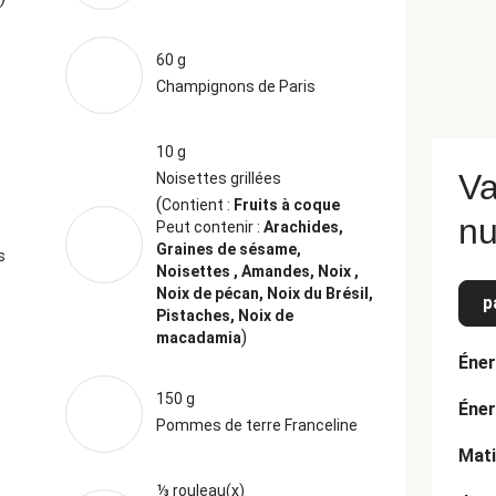
60 g
Champignons de Paris
10 g
Va
Noisettes grillées
(
Contient :
Fruits à coque
nu
Peut contenir :
Arachides,
Graines de sésame,
s
Noisettes , Amandes, Noix ,
Noix de pécan, Noix du Brésil,
p
Pistaches, Noix de
)
macadamia
Éner
150 g
Éner
Pommes de terre Franceline
Mati
⅓ rouleau(x)