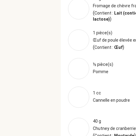
Fromage de chèvre fr
(
Contient :
Lait (conti
)
lactose)
1 pièce(s)
Œuf de poule élevée en
(
)
Contient :
Œuf
½ pièce(s)
Pomme
1 cc
Cannelle en poudre
40 g
Chutney de cranberri
(
)
Contient :
Moutarde