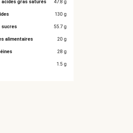
 acides gras saturés
47.8
g
ides
130
g
 sucres
55.7
g
es alimentaires
20
g
éines
28
g
1.5
g