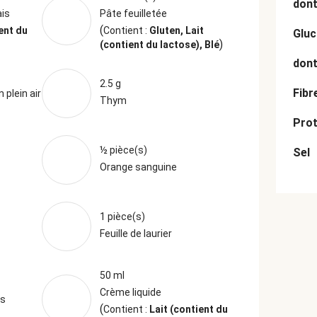
dont
ais
Pâte feuilletée
(
ent du
Contient :
Gluten, Lait
Gluc
)
(contient du lactose), Blé
dont
2.5 g
Fibr
 plein air
Thym
Prot
½ pièce(s)
Sel
Orange sanguine
1 pièce(s)
Feuille de laurier
50 ml
Crème liquide
es
(
Contient :
Lait (contient du