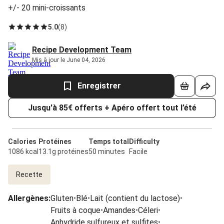
+/- 20 mini-croissants
5.0
(
8
)
Recipe Development Team
Mis à jour le June 04, 2026
Enregistrer
Jusqu'à 85€ offerts + Apéro offert tout l’été
Calories
Protéines
Temps total
Difficulty
1086 kcal
13.1g protéines
50 minutes
Facile
Recette
Allergènes
:
Gluten
•
Blé
•
Lait (contient du lactose)
•
Fruits à coque
•
Amandes
•
Céleri
•
Anhydride sulfureux et sulfites
•