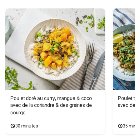
Poulet doré au curry, mangue & coco
Poulet tha
avec de la coriandre & des graines de 
avec des 
courge
30 minutes
35 minu