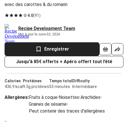
avec des carottes & du romarin
4.0
(
91
)
Recipe Development Team
Mis à jour le June 02, 2026
Enregistrer
Jusqu'à 85€ offerts + Apéro offert tout l’été
Calories
Protéines
Temps total
Difficulty
436.9 kcal
9.3g protéines
55 minutes
Intermédiaire
Allergènes
:
Fruits à coque
•
Noisettes
•
Arachides
•
Graines de sésame
•
Peut contenir des traces d'allergènes
-