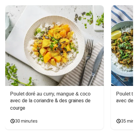
Poulet doré au curry, mangue & coco
Poulet tha
avec de la coriandre & des graines de 
avec des 
courge
30 minutes
35 minu