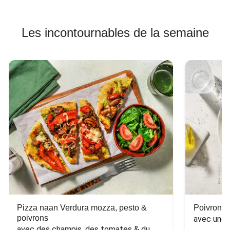
Les incontournables de la semaine
Pizza naan Verdura mozza, pesto &
Poivron f
poivrons
avec une 
avec des champis, des tomates & du 