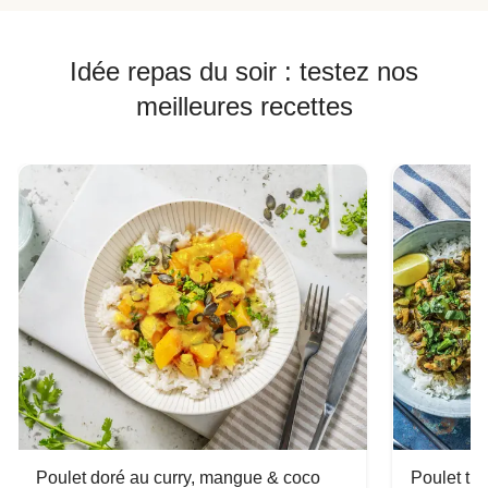
Idée repas du soir : testez nos
meilleures recettes
Poulet doré au curry, mangue & coco
Poulet tha