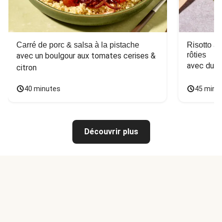
Carré de porc & salsa à la pistache
Risotto a
rôties
avec un boulgour aux tomates cerises & 
avec du 
citron
40 minutes
45 minu
Découvrir plus