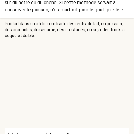
sur du hêtre ou du chêne. Si cette méthode servait à
conserver le poisson, c’est surtout pour le goût qu’elle est
utilisée aujourd’hui. La vinaigrette à base de citron et
d’aneth est délicieuse avec la salade de pommes de terre.
Produit dans un atelier qui traite des œufs, du lait, du poisson,
des arachides, du sésame, des crustacés, du soja, des fruits à
coque et du blé.