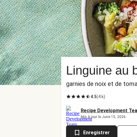
Linguine au 
garnies de noix et de to
4.5
(
4 k
)
Recipe Development Te
Mis à jour le June 15, 2026
Enregistrer