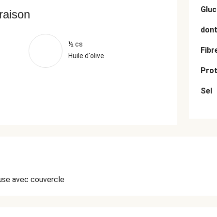
Gluc
vraison
dont
½ cs
Fibr
Huile d'olive
Prot
Sel
use avec couvercle