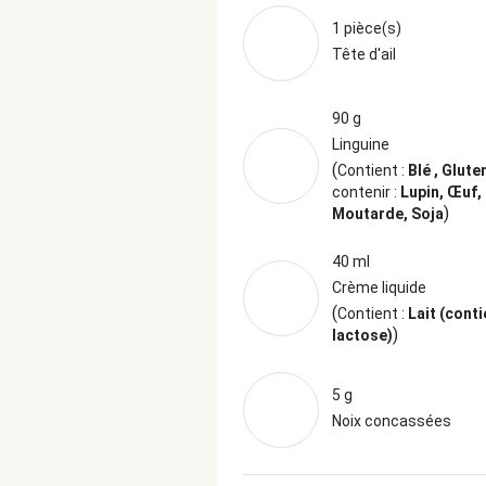
1 pièce(s)
Tête d'ail
90 g
Linguine
(
Contient :
Blé , Glute
contenir :
Lupin, Œuf,
)
Moutarde, Soja
40 ml
Crème liquide
(
Contient :
Lait (conti
)
lactose)
5 g
Noix concassées