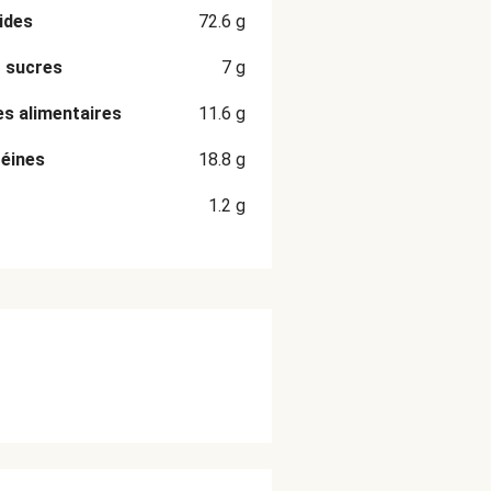
ides
72.6
g
 sucres
7
g
es alimentaires
11.6
g
éines
18.8
g
1.2
g