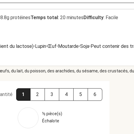
8.8g protéines
Temps total
:
20 minutes
Difficulty
:
Facile
tient du lactose)
•
Lupin
•
Œuf
•
Moutarde
•
Soja
•
Peut contenir des tr
 œufs, du lait, du poisson, des arachides, du sésame, des crustacés, du 
antité
1
2
3
4
5
6
½ pièce(s)
Échalote