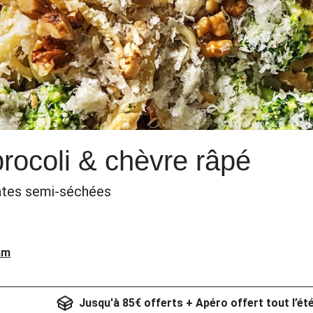
brocoli & chèvre râpé
mates semi-séchées
am
Jusqu'à 85€ offerts + Apéro offert tout l’ét