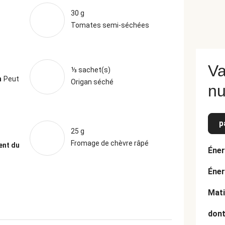
30 g
Tomates semi-séchées
Va
⅓ sachet(s)
n
Peut
Origan séché
nu
p
25 g
Fromage de chèvre râpé
ent du
Éner
Éner
Mati
dont