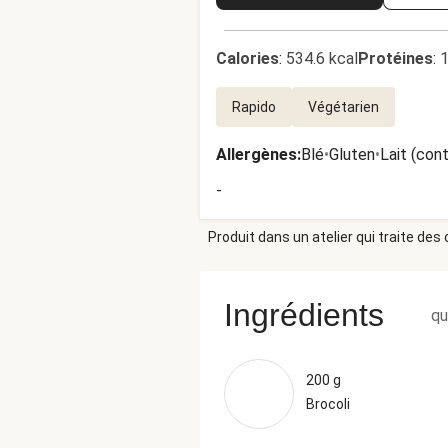
Calories
:
534.6 kcal
Protéines
:
1
Rapido
Végétarien
Allergènes
:
Blé
•
Gluten
•
Lait (con
-
Produit dans un atelier qui traite des
Ingrédients
qu
200 g
Brocoli