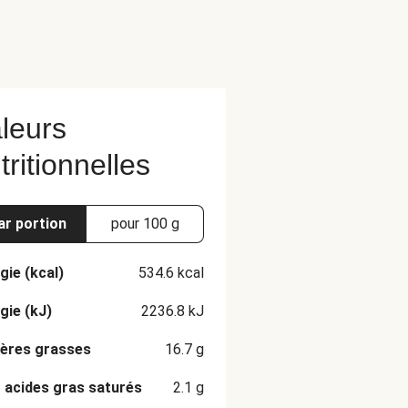
leurs
tritionnelles
ar portion
pour 100 g
gie (kcal)
534.6
kcal
gie (kJ)
2236.8
kJ
ères grasses
16.7
g
 acides gras saturés
2.1
g