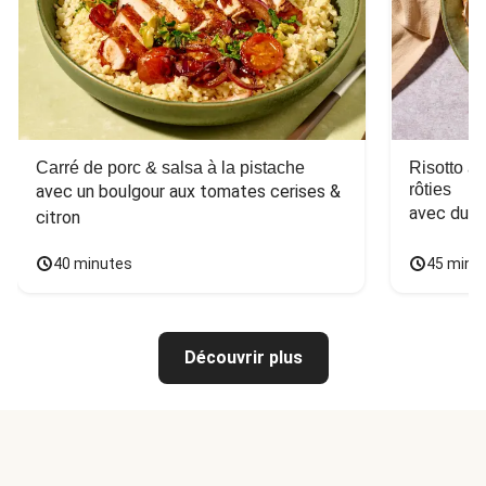
Carré de porc & salsa à la pistache
Risotto a
rôties
avec un boulgour aux tomates cerises & 
avec du 
citron
40 minutes
45 minu
Découvrir plus