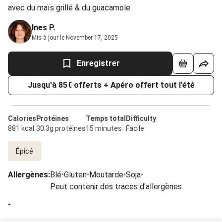
avec du maïs grillé & du guacamole
Ines P.
Mis à jour le November 17, 2025
Enregistrer
Jusqu'à 85€ offerts + Apéro offert tout l’été
Calories
Protéines
Temps total
Difficulty
881 kcal
30.3g protéines
15 minutes
Facile
Épicé
Allergènes
:
Blé
•
Gluten
•
Moutarde
•
Soja
•
Peut contenir des traces d'allergènes
-