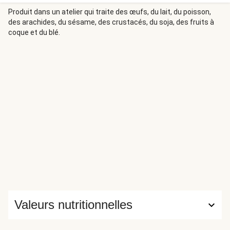
l'environnement. *D’autres labels environnementaux
peuvent également être présents selon
Produit dans un atelier qui traite des œufs, du lait, du poisson,
des arachides, du sésame, des crustacés, du soja, des fruits à
l’approvisionnement.
coque et du blé.
Valeurs nutritionnelles