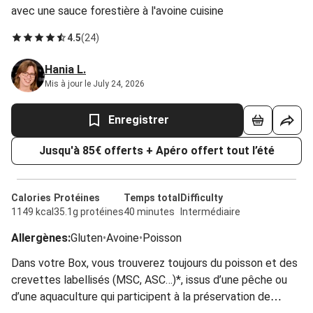
avec une sauce forestière à l'avoine cuisine
4.5
(
24
)
Hania L.
Mis à jour le July 24, 2026
Enregistrer
Jusqu'à 85€ offerts + Apéro offert tout l’été
Calories
Protéines
Temps total
Difficulty
1149 kcal
35.1g protéines
40 minutes
Intermédiaire
Allergènes
:
Gluten
•
Avoine
•
Poisson
Dans votre Box, vous trouverez toujours du poisson et des
crevettes labellisés (MSC, ASC…)*, issus d’une pêche ou
d’une aquaculture qui participent à la préservation de