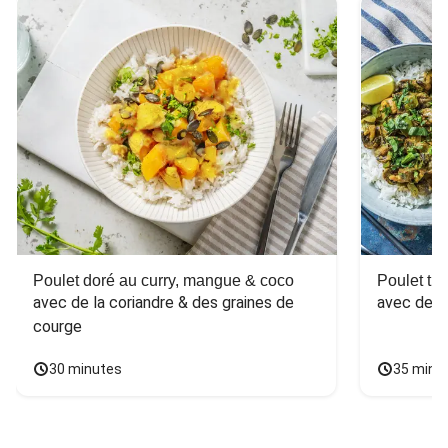
Poulet doré au curry, mangue & coco
Poulet tha
avec de la coriandre & des graines de 
avec des 
courge
30 minutes
35 minu