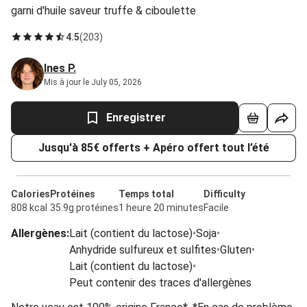
garni d'huile saveur truffe & ciboulette
4.5
(
203
)
Ines P.
Mis à jour le July 05, 2026
Enregistrer
Jusqu'à 85€ offerts + Apéro offert tout l’été
Calories
Protéines
Temps total
Difficulty
808 kcal
35.9g protéines
1 heure 20 minutes
Facile
Allergènes
:
Lait (contient du lactose)
•
Soja
•
Anhydride sulfureux et sulfites
•
Gluten
•
Lait (contient du lactose)
•
Peut contenir des traces d'allergènes