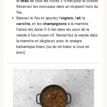
le
veau
de tous les côtés 3-4 min pour le colorer.
Réservez les morceaux dans un récipient hors du
feu.
Baissez le feu et ajoutez l'
oignon
, l'
ail
, la
carotte,
et les
champignons
à la marmite.
Faites-les dorer 3-5 min dans les sucs de la
viande à feu moyen-vif. Remettez la viande dans
la marmite et déglacez avec le vinaigre
balsamique blanc (ou du vin blanc si vous en
avez).