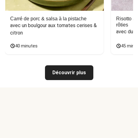
Carré de porc & salsa à la pistache
Risotto a
rôties
avec un boulgour aux tomates cerises & 
avec du 
citron
40 minutes
45 minu
Découvrir plus