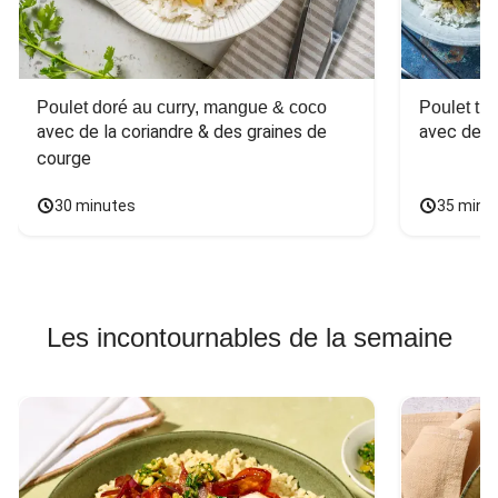
Poulet doré au curry, mangue & coco
Poulet tha
avec de la coriandre & des graines de 
avec des 
courge
30 minutes
35 minu
Les incontournables de la semaine