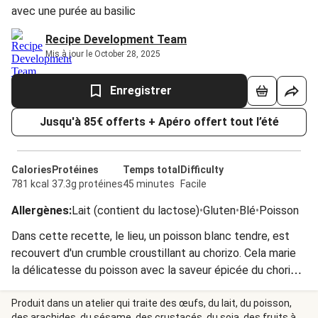
avec une purée au basilic
Recipe Development Team
Mis à jour le October 28, 2025
Enregistrer
Jusqu'à 85€ offerts + Apéro offert tout l’été
Calories
Protéines
Temps total
Difficulty
781 kcal
37.3g protéines
45 minutes
Facile
Allergènes
:
Lait (contient du lactose)
•
Gluten
•
Blé
•
Poisson
Dans cette recette, le lieu, un poisson blanc tendre, est
recouvert d'un crumble croustillant au chorizo. Cela marie
la délicatesse du poisson avec la saveur épicée du chorizo.
La sauce tomatée quant à elle apporte une touche
acidulée et complémentaire, créant ainsi une combinaison
Produit dans un atelier qui traite des œufs, du lait, du poisson,
des arachides, du sésame, des crustacés, du soja, des fruits à