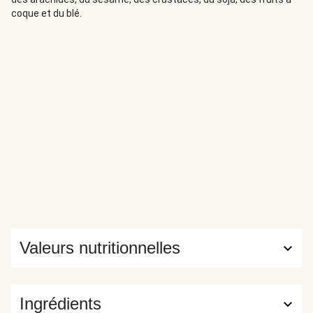
savoureuse et équilibrée de goûts.
coque et du blé.
Valeurs nutritionnelles
Ingrédients