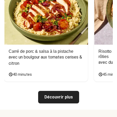
Carré de porc & salsa à la pistache
Risotto a
rôties
avec un boulgour aux tomates cerises & 
avec du 
citron
40 minutes
45 minu
Découvrir plus