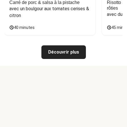
Carré de porc & salsa à la pistache
Risotto a
rôties
avec un boulgour aux tomates cerises & 
avec du 
citron
40 minutes
45 minu
Découvrir plus