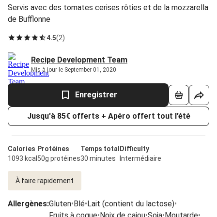
Servis avec des tomates cerises rôties et de la mozzarella
de Bufflonne
4.5
(
2
)
Recipe Development Team
Mis à jour le September 01, 2020
Enregistrer
Jusqu'à 85€ offerts + Apéro offert tout l’été
Calories
Protéines
Temps total
Difficulty
1093 kcal
50g protéines
30 minutes
Intermédiaire
À faire rapidement
Allergènes
:
Gluten
•
Blé
•
Lait (contient du lactose)
•
Fruits à coque
•
Noix de cajou
•
Soja
•
Moutarde
•