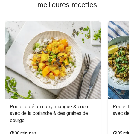
meilleures recettes
Poulet doré au curry, mangue & coco
Poulet tha
avec de la coriandre & des graines de 
avec des 
courge
30 minutes
35 minu