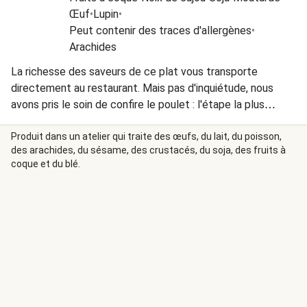
Œuf
•
Lupin
•
Peut contenir des traces d'allergènes
•
Arachides
La richesse des saveurs de ce plat vous transporte
directement au restaurant. Mais pas d'inquiétude, nous
avons pris le soin de confire le poulet : l'étape la plus
fastidieuse de la recette. Vous pouvez ainsi préparer ce
plat en un rien de temps et épater la galerie !
Produit dans un atelier qui traite des œufs, du lait, du poisson,
des arachides, du sésame, des crustacés, du soja, des fruits à
coque et du blé.