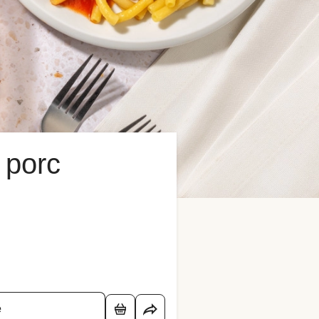
 porc
é