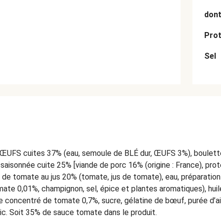
dont
Prot
Sel
ŒUFS cuites 37% (eau, semoule de BLÉ dur, ŒUFS 3%), boulette
aisonnée cuite 25% [viande de porc 16% (origine : France), pro
lpe de tomate au jus 20% (tomate, jus de tomate), eau, préparatio
mate 0,01%, champignon, sel, épice et plantes aromatiques), hui
le concentré de tomate 0,7%, sucre, gélatine de bœuf, purée d’ai
lic. Soit 35% de sauce tomate dans le produit.