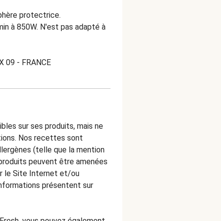
hère protectrice.
 min à 850W. N'est pas adapté à
X 09 - FRANCE
les sur ses produits, mais ne
tions. Nos recettes sont
llergènes (telle que la mention
nos produits peuvent être amenées
 le Site Internet et/ou
 informations présentent sur
loFresh, vous pouvez également