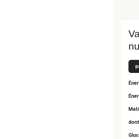
Va
nu
p
Éner
Éner
Mati
dont
Gluc