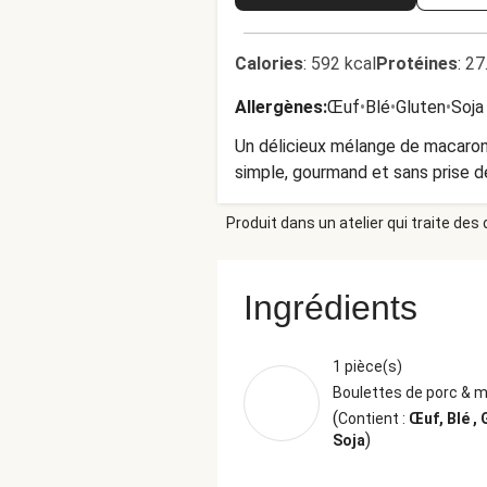
Calories
:
592 kcal
Protéines
:
27
Allergènes
:
Œuf
•
Blé
•
Gluten
•
Soja
Un délicieux mélange de macaroni
simple, gourmand et sans prise de
Produit dans un atelier qui traite des
Ingrédients
1 pièce(s)
Boulettes de porc & 
(
Contient :
Œuf, Blé , 
)
Soja