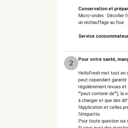
Conservation et prépar
Micro-ondes : Décoller l
un réchauffage au four.
Service consommateur
Pour votre santé, mang
2
HelloFresh met tout en œ
peut cependant garantir 
régulièrement revues et a
""peut contenir de""), la
à changer et que des dif
l'Application et celles p
l'étiquette.
Pour toute question sur n
Si vous avez des questi