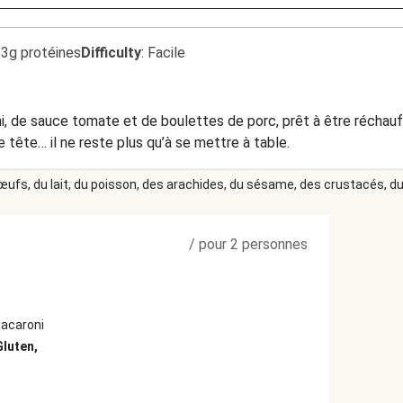
.3g protéines
Difficulty
:
Facile
, de sauce tomate et de boulettes de porc, prêt à être réchauffé
 tête… il ne reste plus qu’à se mettre à table.
 œufs, du lait, du poisson, des arachides, du sésame, des crustacés, du 
/
pour 2 personnes
macaroni
Gluten,