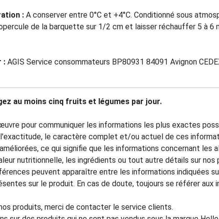
ation :
A conserver entre 0°C et +4°C. Conditionné sous atmosp
'opercule de la barquette sur 1/2 cm et laisser réchauffer 5 à 6
 :
AGIS Service consommateurs BP80931 84091 Avignon CEDE
ez au moins cinq fruits et légumes par jour.
uvre pour communiquer les informations les plus exactes possib
l'exactitude, le caractère complet et/ou actuel de ces informa
méliorées, ce qui signifie que les informations concernant les a
 valeur nutritionnelle, les ingrédients ou tout autre détails sur 
férences peuvent apparaître entre les informations indiquées sur
résentes sur le produit. En cas de doute, toujours se référer aux
os produits, merci de contacter le service clients.
ons sur des produits qui ne sont pas vendus sous la marque Hel