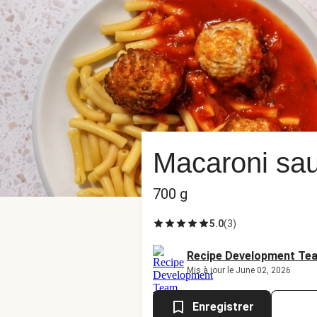
Macaroni sau
700 g
5.0
(
3
)
Recipe Development Te
Mis à jour le June 02, 2026
Enregistrer