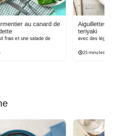
rmentier au canard de
Aiguillettes de poulet
ette
teriyaki
l frais et une salade de 
avec des légumes poêlés & 
s
25 minutes
ne