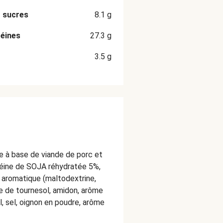
 sucres
8.1
g
éines
27.3
g
3.5
g
 à base de viande de porc et
téine de SOJA réhydratée 5%,
n aromatique (maltodextrine,
le de tournesol, amidon, arôme
l, sel, oignon en poudre, arôme