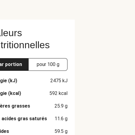
leurs
tritionnelles
ar portion
pour 100 g
gie (kJ)
2475
kJ
gie (kcal)
592
kcal
ères grasses
25.9
g
 acides gras saturés
11.6
g
ides
59.5
g