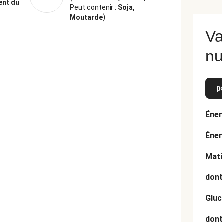
ent du
Peut contenir :
Soja,
)
Moutarde
Va
nu
p
Éner
Éner
Mati
dont
Gluc
dont