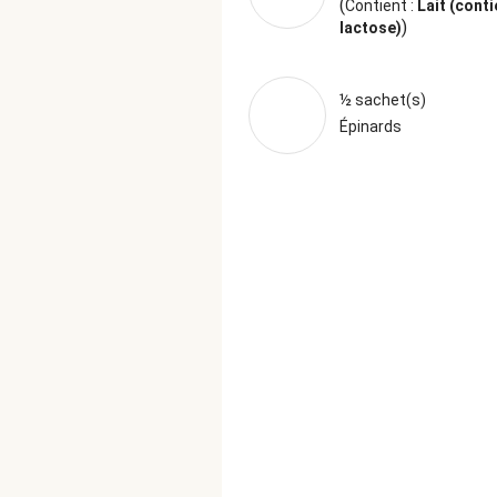
(
Contient :
Lait (conti
)
lactose)
½ sachet(s)
Épinards