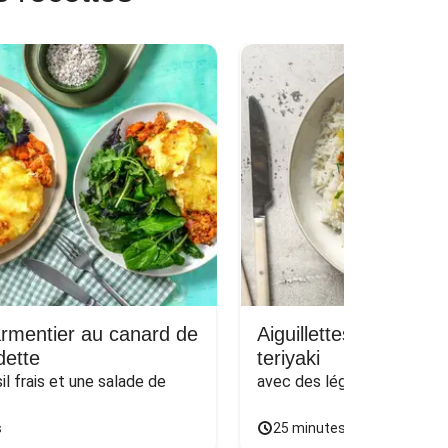
rmentier au canard de
Aiguillettes de poulet
ette
teriyaki
l frais et une salade de 
avec des légumes poêlés & 
s
25 minutes