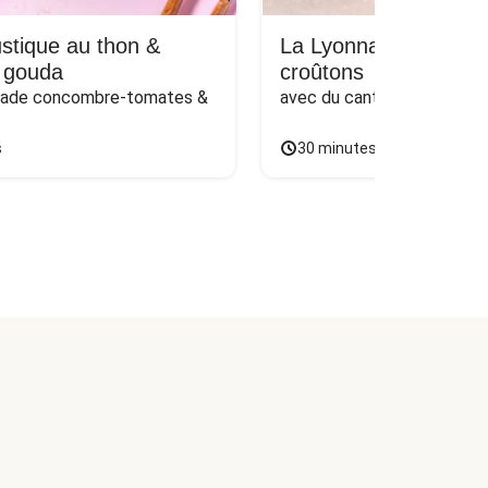
stique au thon &
La Lyonnaise : lard, p
 gouda
croûtons
lade concombre-tomates & 
avec du cantal AOP, du rad
s
30 minutes