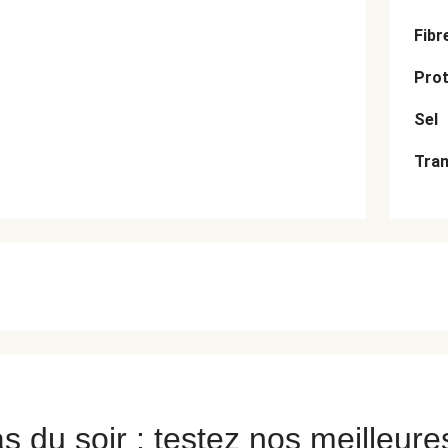
Fibr
Prot
Sel
Tran
s du soir : testez nos meilleure