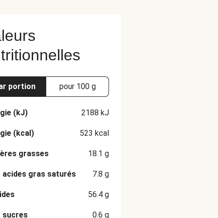
leurs
tritionnelles
ar portion
pour 100 g
gie (kJ)
2188
kJ
gie (kcal)
523
kcal
ères grasses
18.1
g
 acides gras saturés
7.8
g
ides
56.4
g
 sucres
0.6
g