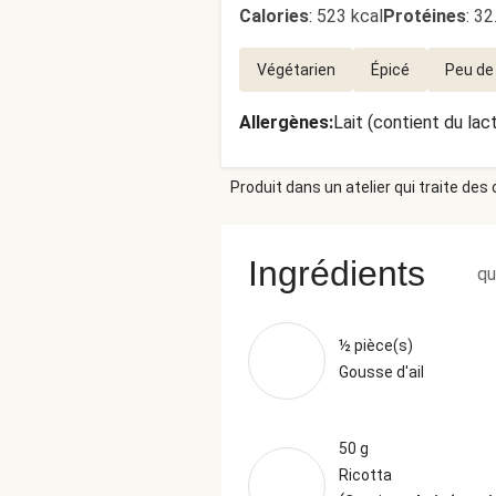
Calories
:
523 kcal
Protéines
:
32
Végétarien
Épicé
Peu de
Allergènes
:
Lait (contient du lac
Produit dans un atelier qui traite des
Ingrédients
qu
½ pièce(s)
Gousse d'ail
50 g
Ricotta