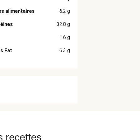
es alimentaires
6.2
g
éines
32.8
g
1.6
g
s Fat
6.3
g
s recettes