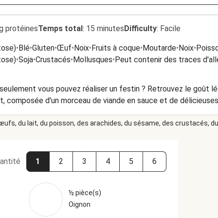
g protéines
Temps total
:
15 minutes
Difficulty
:
Facile
tose)
•
Blé
•
Gluten
•
Œuf
•
Noix
•
Fruits à coque
•
Moutarde
•
Noix
•
Poiss
tose)
•
Soja
•
Crustacés
•
Mollusques
•
Peut contenir des traces d'al
z réaliser un festin ? Retrouvez le goût légèrement anisé du cerfeuil dans
ot, composée d'un morceau de viande en sauce et de délicieuses 
 œufs, du lait, du poisson, des arachides, du sésame, des crustacés, du 
antité
1
2
3
4
5
6
½ pièce(s)
Oignon