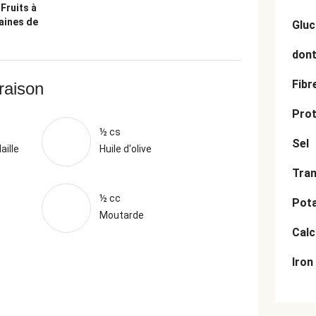
:
Fruits à
aines de
Gluc
dont
Fibr
vraison
Prot
½ cs
Sel
aille
Huile d'olive
Tran
½ cc
Pot
Moutarde
Cal
Iron