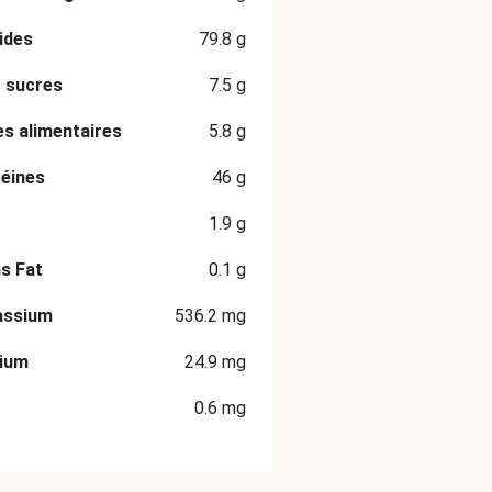
ides
79.8
g
 sucres
7.5
g
es alimentaires
5.8
g
éines
46
g
1.9
g
s Fat
0.1
g
assium
536.2
mg
cium
24.9
mg
0.6
mg