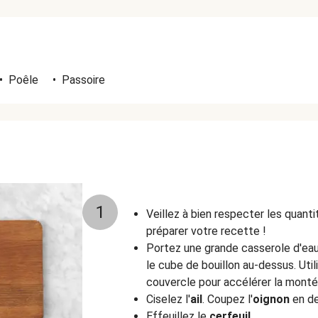
•
Poêle
•
Passoire
1
Veillez à bien respecter les quant
préparer votre recette !
Portez une grande casserole d'eau 
le cube de bouillon au-dessus. Util
couvercle pour accélérer la mont
Ciselez l'
ail
. Coupez l'
oignon
en de
Effeuillez le
cerfeuil.