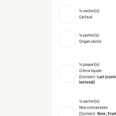
½ sachet(s)
Cerfeuil
¼ sachet(s)
Origan séché
½ paquet(s)
Crème liquide
(
Contient :
Lait (conti
)
lactose)
½ sachet(s)
Noix concassées
(
Contient :
Noix , Frui