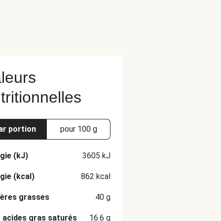
leurs
tritionnelles
ar portion
pour 100 g
gie (kJ)
3605
kJ
gie (kcal)
862
kcal
ères grasses
40
g
 acides gras saturés
16.6
g