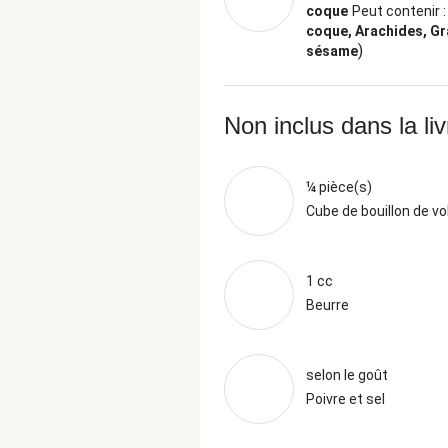
coque
Peut contenir 
coque, Arachides, Gr
)
sésame
Non inclus dans la li
¼ pièce(s)
Cube de bouillon de vol
1 cc
Beurre
selon le goût
Poivre et sel