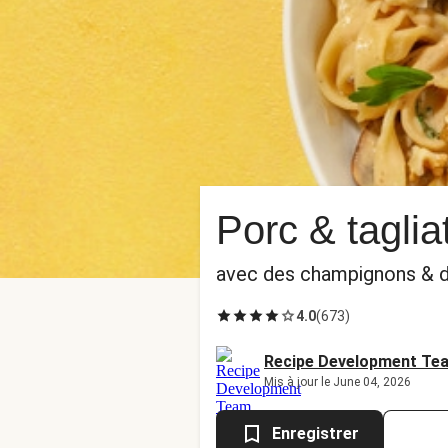
Porc & taglia
avec des champignons & d
4.0
(
673
)
Recipe Development Te
Mis à jour le June 04, 2026
Enregistrer