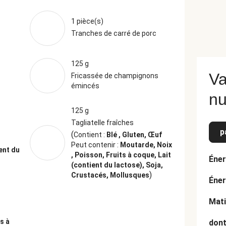
1 pièce(s)
Tranches de carré de porc
125 g
Va
Fricassée de champignons
émincés
nu
125 g
Tagliatelle fraîches
p
(
Contient :
Blé , Gluten, Œuf
Peut contenir :
Moutarde, Noix
ent du
, Poisson, Fruits à coque, Lait
Éner
(contient du lactose), Soja,
)
Crustacés, Mollusques
Éner
Mati
ts à
dont