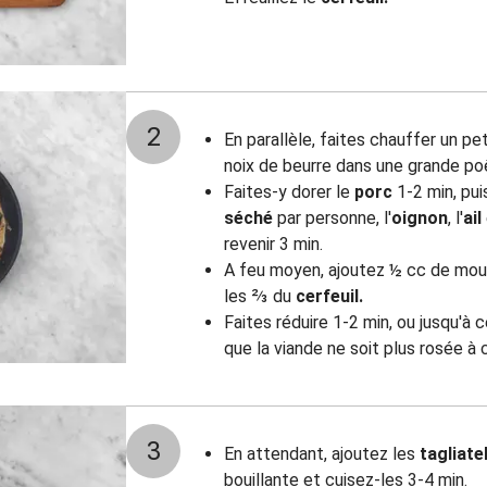
2
En parallèle, faites chauffer un peti
noix de beurre dans une grande po
Faites-y dorer le
porc
1-2 min, pui
séché
par personne, l'
oignon
, l'
ail
revenir 3 min.
A feu moyen, ajoutez ½ cc de mou
les ⅔ du
cerfeuil.
Faites réduire 1-2 min, ou jusqu'à 
que la viande ne soit plus rosée à 
3
En attendant, ajoutez les
tagliate
bouillante et cuisez-les 3-4 min.