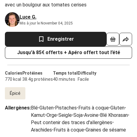
avec un boulgour aux tomates cerises
Luce G.
Mis à jour le November 04, 2025
Enregistrer
Jusqu'à 85€ offerts + Apéro offert tout l’été
Calories
Protéines
Temps total
Difficulty
770 kcal
38.4g protéines
40 minutes
Facile
Épicé
Allergènes
:
Blé
•
Gluten
•
Pistaches
•
Fruits à coque
•
Gluten
•
Kamut
•
Orge
•
Seigle
•
Soja
•
Avoine
•
Blé Khorasan
•
Peut contenir des traces d'allergènes
•
Arachides
•
Fruits à coque
•
Graines de sésame