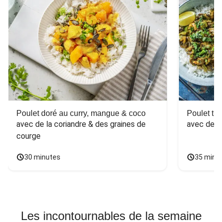
Poulet doré au curry, mangue & coco
Poulet tha
avec de la coriandre & des graines de 
avec des 
courge
30 minutes
35 minu
Les incontournables de la semaine