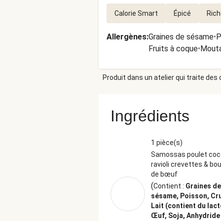
Calorie Smart
Épicé
Rich
Allergènes
:
Graines de sésame
•
P
Fruits à coque
•
Mout
Produit dans un atelier qui traite des
Ingrédients
1 pièce(s)
Samossas poulet coco
ravioli crevettes & bo
de bœuf
(
Contient :
Graines de
sésame, Poisson, Cr
Lait (contient du lact
Œuf, Soja, Anhydride