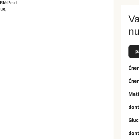
 Blé
Peut
que,
Va
nu
p
Éner
Éner
Mati
dont
Gluc
dont