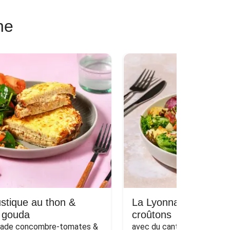
ne
stique au thon &
La Lyonnaise : lard, p
 gouda
croûtons
lade concombre-tomates & 
avec du cantal AOP, du rad