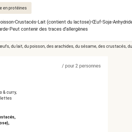
e en protéines
oisson
•
Crustacés
•
Lait (contient du lactose)
•
Œuf
•
Soja
•
Anhydride
arde
•
Peut contenir des traces d'allergènes
 œufs, du lait, du poisson, des arachides, du sésame, des crustacés, du 
/
pour 2 personnes
 & curry,
ulettes
ustacés,
ose),