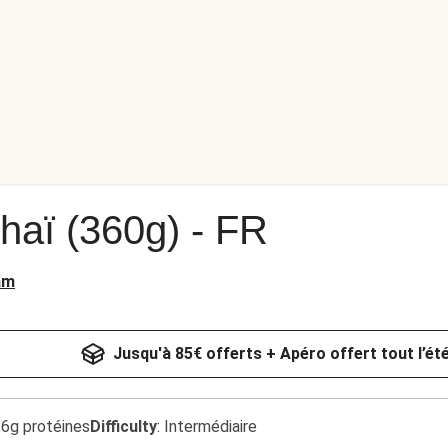
thaï (360g) - FR
am
Jusqu'à 85€ offerts + Apéro offert tout l’ét
.6g protéines
Difficulty
:
Intermédiaire