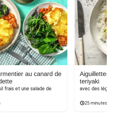
rmentier au canard de
Aiguillettes de poulet
ette
teriyaki
l frais et une salade de 
avec des légumes poêlés & 
s
25 minutes