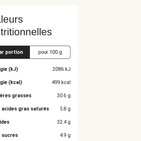
leurs
tritionnelles
ar portion
pour 100 g
gie (kJ)
2086
kJ
gie (kcal)
499
kcal
ères grasses
30.6
g
 acides gras saturés
5.8
g
ides
32.4
g
 sucres
4.9
g