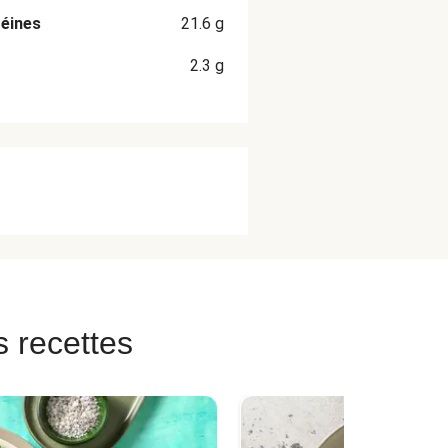
éines
21.6
g
2.3
g
s recettes