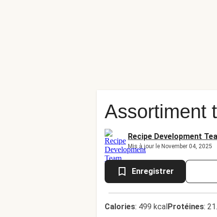
Assortiment 
Recipe Development Te
Mis à jour le November 04, 2025
Enregistrer
Calories
:
499 kcal
Protéines
:
21