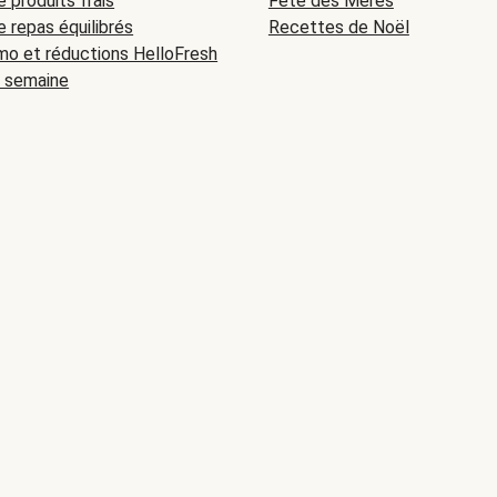
e produits frais
Fête des Mères
e repas équilibrés
Recettes de Noël
o et réductions HelloFresh
a semaine