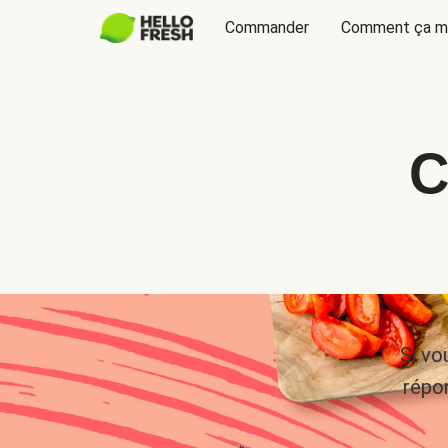
Commander
Comment ça m
C
Si vo
répo