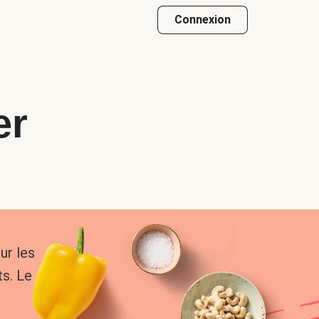
Connexion
er
ur les
s. Le