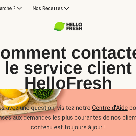
arche ?
Nos Recettes
omment contact
le service client
HelloFresh
us avez une question, visitez notre
Centre d'Aide
po
nses aux demandes les plus courantes de nos client
contenu est toujours à jour !