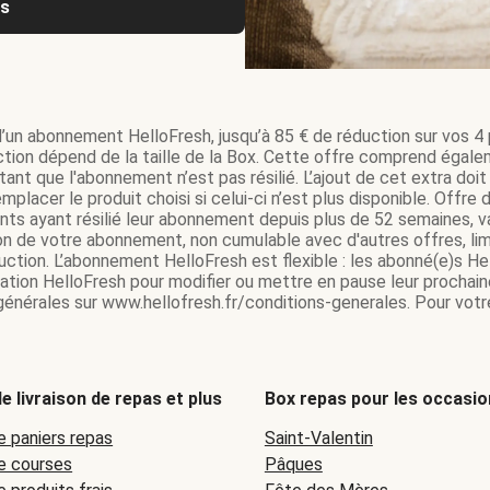
us
d’un abonnement HelloFresh, jusqu’à 85 € de réduction sur vos 4 p
tion dépend de la taille de la Box. Cette offre comprend égale
ant que l'abonnement n’est pas résilié. L’ajout de cet extra do
mplacer le produit choisi si celui-ci n’est plus disponible. Offr
ents ayant résilié leur abonnement depuis plus de 52 semaines,
on de votre abonnement, non cumulable avec d'autres offres, lim
tion. L’abonnement HelloFresh est flexible : les abonné(e)s Hel
ication HelloFresh pour modifier ou mettre en pause leur prochain
 générales sur www.hellofresh.fr/conditions-generales. Pour votre
e livraison de repas et plus
Box repas pour les occasio
e paniers repas
Saint-Valentin
de courses
Pâques