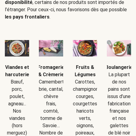
disponibilité
, certains de nos produits sont importés de
l’étranger. Pour ceux-ci, nous favorisons dès que possible
les pays frontaliers
.
Boulangerie
Viandes et
Fromagerie
Fruits &
La plupart
charcuteries
& Crèmerie
Légumes
de nos
Bœuf,
Camembert,
Carottes,
pains sont
porc,
brie, cantal,
champignons,
issus d’une
poulet,
chèvre
courges,
fabrication
agneau...
frais,
courgettes,
française
Nos
comté,
haricots
et nos
viandes
tomme de
verts,
galettes
(hors
Savoie…
oignons,
de blé noir
merguez)
Nombre de
poireaux,