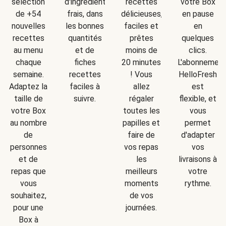
d'ingrédients
sélection
recettes
votre Box
frais, dans
de +54
délicieuses,
en pause
les bonnes
nouvelles
faciles et
en
quantités
recettes
prêtes
quelques
et de
au menu
moins de
clics.
fiches
chaque
20 minutes
L'abonnemen
recettes
semaine.
! Vous
HelloFresh
faciles à
Adaptez la
allez
est
suivre.
taille de
régaler
flexible, et
votre Box
toutes les
vous
au nombre
papilles et
permet
de
faire de
d'adapter
personnes
vos repas
vos
et de
les
livraisons à
repas que
meilleurs
votre
vous
moments
rythme.
souhaitez,
de vos
pour une
journées.
Box à