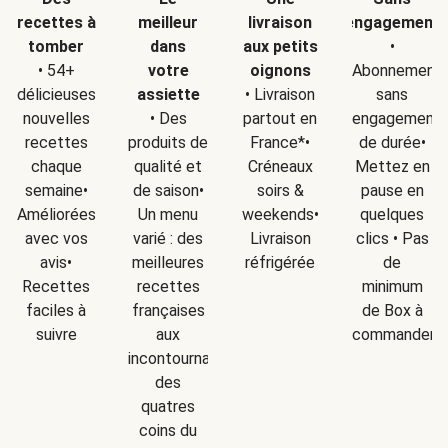
recettes à
meilleur
livraison
engagement
tomber
dans
aux petits
•
• 54+
votre
oignons
Abonnement
délicieuses
assiette
• Livraison
sans
nouvelles
• Des
partout en
engagement
recettes
produits de
France*•
de durée•
chaque
qualité et
Créneaux
Mettez en
semaine•
de saison•
soirs &
pause en
Améliorées
Un menu
weekends•
quelques
avec vos
varié : des
Livraison
clics • Pas
avis•
meilleures
réfrigérée
de
Recettes
recettes
minimum
faciles à
françaises
de Box à
suivre
aux
commander
incontournables
des
quatres
coins du