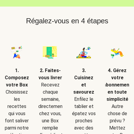
Régalez-vous en 4 étapes
2. Faites-
1.
3.
4. Gérez
vous livrer
Composez
Cuisinez
votre
Recevez
votre Box
et
abonnement
chaque
Choisissez
savourez
en toute
semaine,
les
Enfilez le
simplicité
directement
recettes
tablier et
Autre
chez vous,
qui vous
épatez vos
chose de
une Box
font saliver
proches
prévu ?
remplie
parmi notre
avec des
Mettez