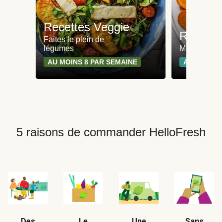
Recettes Veggie
Recette
Faites le plein de
légumes
Moins de 65
AU MOINS 8 PAR SEMAINE
AU MOINS 
5 raisons de commander HelloFresh
Des
Le
Une
Sans