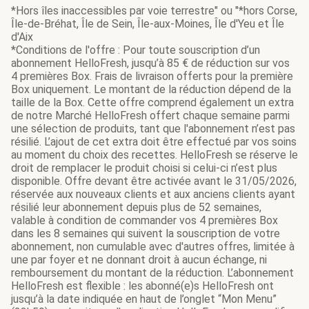
*Hors îles inaccessibles par voie terrestre" ou "*hors Corse,
Île-de-Bréhat, Île de Sein, Île-aux-Moines, Île d'Yeu et Île
d'Aix
*Conditions de l'offre : Pour toute souscription d’un
abonnement HelloFresh, jusqu’à 85 € de réduction sur vos
4 premières Box. Frais de livraison offerts pour la première
Box uniquement. Le montant de la réduction dépend de la
taille de la Box. Cette offre comprend également un extra
de notre Marché HelloFresh offert chaque semaine parmi
une sélection de produits, tant que l'abonnement n’est pas
résilié. L’ajout de cet extra doit être effectué par vos soins
au moment du choix des recettes. HelloFresh se réserve le
droit de remplacer le produit choisi si celui-ci n’est plus
disponible. Offre devant être activée avant le 31/05/2026,
réservée aux nouveaux clients et aux anciens clients ayant
résilié leur abonnement depuis plus de 52 semaines,
valable à condition de commander vos 4 premières Box
dans les 8 semaines qui suivent la souscription de votre
abonnement, non cumulable avec d'autres offres, limitée à
une par foyer et ne donnant droit à aucun échange, ni
remboursement du montant de la réduction. L’abonnement
HelloFresh est flexible : les abonné(e)s HelloFresh ont
jusqu’à la date indiquée en haut de l’onglet “Mon Menu”