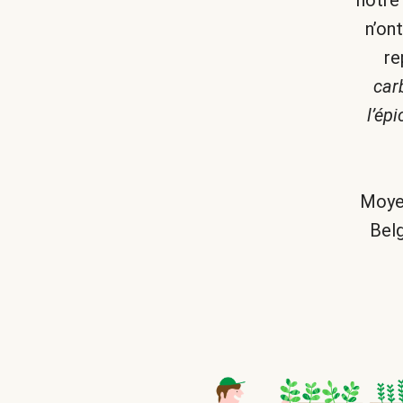
notre
n’on
re
car
l’ép
Moyen
Belg