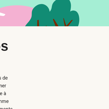
os
s de
ner
e à
omme