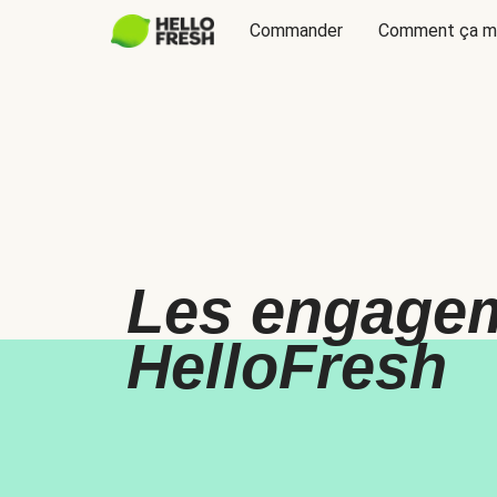
Commander
Comment ça m
Les engage
HelloFresh