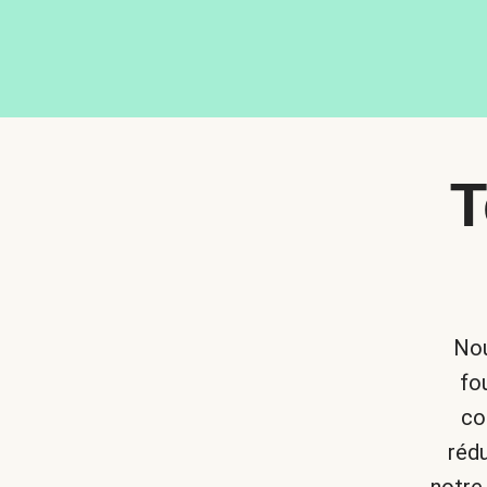
T
Nou
fo
co
réd