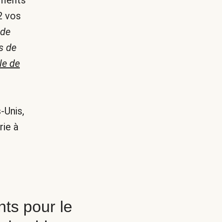
iments
2 vos
 de
s de
le de
-Unis,
rie à
ts pour le