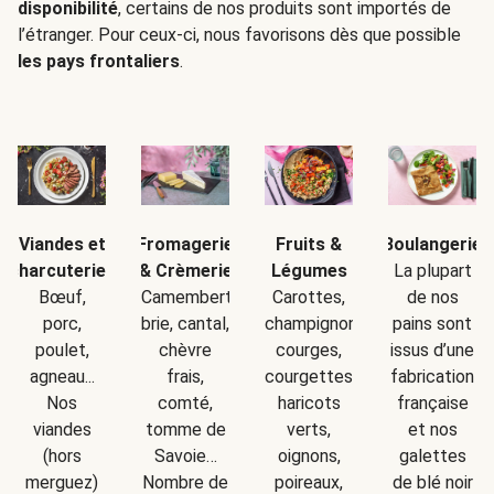
disponibilité
, certains de nos produits sont importés de
l’étranger. Pour ceux-ci, nous favorisons dès que possible
les pays frontaliers
.
Boulangerie
Viandes et
Fromagerie
Fruits &
La plupart
charcuteries
& Crèmerie
Légumes
de nos
Bœuf,
Camembert,
Carottes,
pains sont
porc,
brie, cantal,
champignons,
issus d’une
poulet,
chèvre
courges,
fabrication
agneau...
frais,
courgettes,
française
Nos
comté,
haricots
et nos
viandes
tomme de
verts,
galettes
(hors
Savoie…
oignons,
de blé noir
merguez)
Nombre de
poireaux,