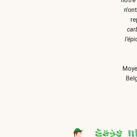
notre
n’on
re
car
l’ép
Moyen
Belg