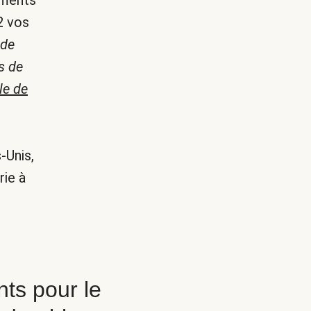
iments
2 vos
 de
s de
le de
-Unis,
rie à
ts pour le