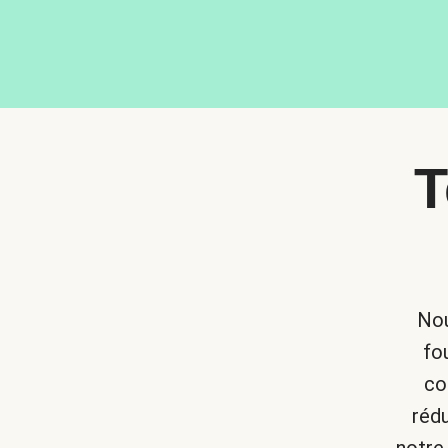
T
Nou
fo
co
réd