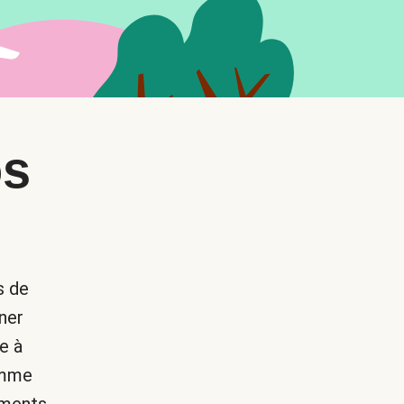
os
s de
ner
e à
omme