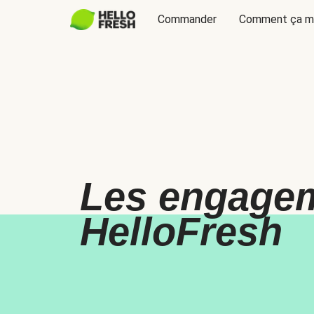
Commander
Comment ça m
Les engage
HelloFresh