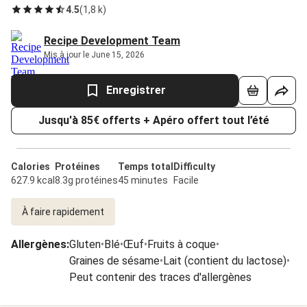
4.5
(
1,8 k
)
Recipe Development Team
Mis à jour le June 15, 2026
Enregistrer
Jusqu'à 85€ offerts + Apéro offert tout l’été
Calories
Protéines
Temps total
Difficulty
627.9 kcal
8.3g protéines
45 minutes
Facile
À faire rapidement
Allergènes
:
Gluten
•
Blé
•
Œuf
•
Fruits à coque
•
Graines de sésame
•
Lait (contient du lactose)
•
Peut contenir des traces d'allergènes