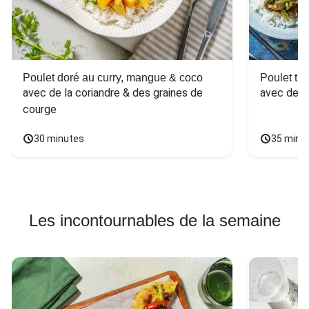
Poulet doré au curry, mangue & coco
Poulet tha
avec de la coriandre & des graines de 
avec des 
courge
30 minutes
35 minu
Les incontournables de la semaine