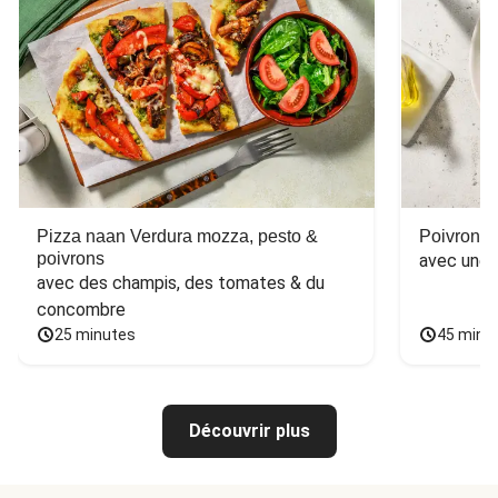
Pizza naan Verdura mozza, pesto &
Poivron f
poivrons
avec une 
avec des champis, des tomates & du 
concombre
25 minutes
45 minu
Découvrir plus