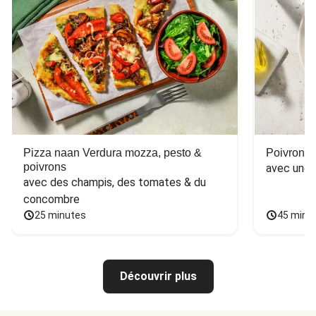
Pizza naan Verdura mozza, pesto &
Poivron f
poivrons
avec une 
avec des champis, des tomates & du 
concombre
25 minutes
45 minu
Découvrir plus