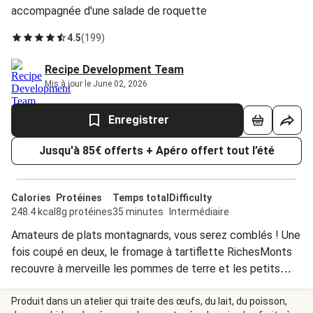
accompagnée d'une salade de roquette
4.5
(
199
)
Recipe Development Team
Mis à jour le June 02, 2026
Enregistrer
Jusqu'à 85€ offerts + Apéro offert tout l’été
Calories
Protéines
Temps total
Difficulty
248.4 kcal
8g protéines
35 minutes
Intermédiaire
Amateurs de plats montagnards, vous serez comblés ! Une
fois coupé en deux, le fromage à tartiflette RichesMonts
recouvre à merveille les pommes de terre et les petits
lardons. Le fromage, si fondant, se faufile jusqu’au fond du
plat et que dire de sa croûte croustillante, de son goût
Produit dans un atelier qui traite des œufs, du lait, du poisson,