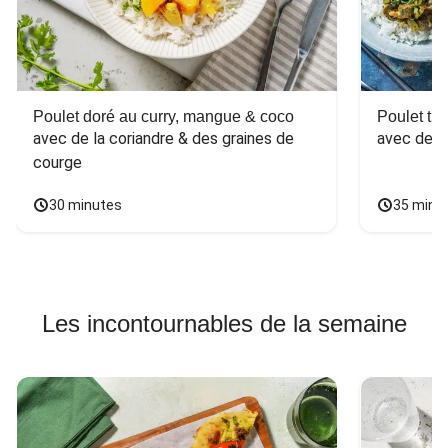
Poulet doré au curry, mangue & coco
Poulet tha
avec de la coriandre & des graines de 
avec des 
courge
30 minutes
35 minu
Les incontournables de la semaine