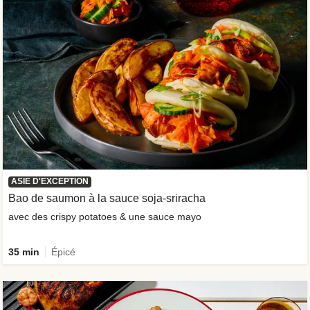
ASIE D'EXCEPTION
Bao de saumon à la sauce soja-sriracha
avec des crispy potatoes & une sauce mayo
35 min
Épicé