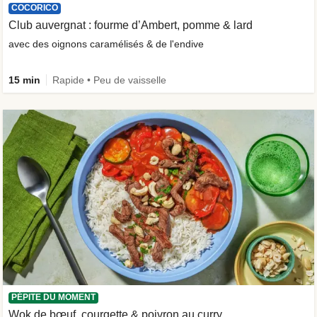
COCORICO
Club auvergnat : fourme d’Ambert, pomme & lard
avec des oignons caramélisés & de l'endive
15 min
Rapide • Peu de vaisselle
PÉPITE DU MOMENT
Wok de bœuf, courgette & poivron au curry