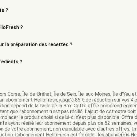
ts ?
lloFresh ?
r la préparation des recettes ?
édients ?
rs Corse, Île-de-Bréhat, Île de Sein, Île-aux-Moines, Île d'Yeu et 
’un abonnement HelloFresh, jusqu’à 85 € de réduction sur vos 4 pr
tion dépend de la taille de la Box. Cette offre comprend égale
ant que l'abonnement n’est pas résilié. L’ajout de cet extra do
mplacer le produit choisi si celui-ci n’est plus disponible. Offr
ents ayant résilié leur abonnement depuis plus de 52 semaines,
on de votre abonnement, non cumulable avec d'autres offres, lim
tion. L’abonnement HelloFresh est flexible : les abonné(e)s Hel