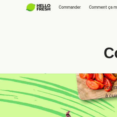
Commander
Comment ça m
C
Comma
à cui