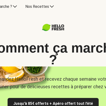
arche ?
Nos Recettes
omment ça marc
?
ndez HelloFresh et recevez chaque semaine vot
siner pour de délicieuses recettes à préparer chez 
Jusqu'à 85€ offerts + Apéro offert tout l’été