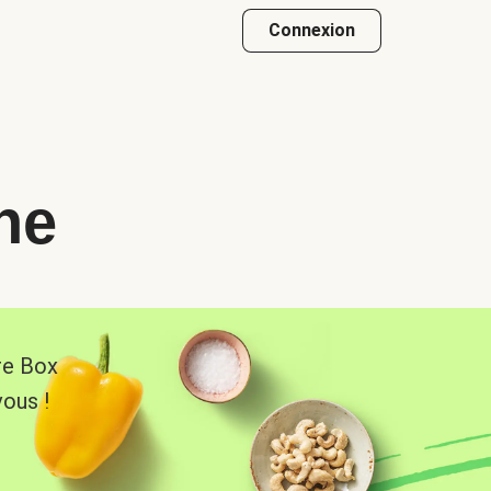
Connexion
he
re Box
vous !