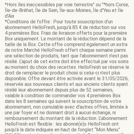
*Hors îles inaccessibles par voie terrestre" ou "*hors Corse,
Île-de-Bréhat, Île de Sein, Île-aux-Moines, Île d'Yeu et Île
d'Aix
*Conditions de l'offre : Pour toute souscription d’un
abonnement HelloFresh, jusqu’à 85 € de réduction sur vos
4 premières Box. Frais de livraison offerts pour la première
Box uniquement. Le montant de la réduction dépend de la
taille de la Box. Cette offre comprend également un extra
de notre Marché HelloFresh offert chaque semaine parmi
une sélection de produits, tant que l'abonnement n’est pas
résilié. L’ajout de cet extra doit être effectué par vos soins
au moment du choix des recettes. HelloFresh se réserve le
droit de remplacer le produit choisi si celui-ci n’est plus
disponible. Offre devant être activée avant le 31/05/2026,
réservée aux nouveaux clients et aux anciens clients ayant
résilié leur abonnement depuis plus de 52 semaines,
valable à condition de commander vos 4 premières Box
dans les 8 semaines qui suivent la souscription de votre
abonnement, non cumulable avec d'autres offres, limitée à
une par foyer et ne donnant droit à aucun échange, ni
remboursement du montant de la réduction. L’abonnement
HelloFresh est flexible : les abonné(e)s HelloFresh ont
jusqu’à la date indiquée en haut de l’onglet “Mon Menu”