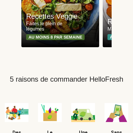
Recettes Veggie
Recette
Faites le plein de
légumes
Moins de 65
AU MOINS 8 PAR SEMAINE
AU MOINS 
5 raisons de commander HelloFresh
Des
Le
Une
Sans