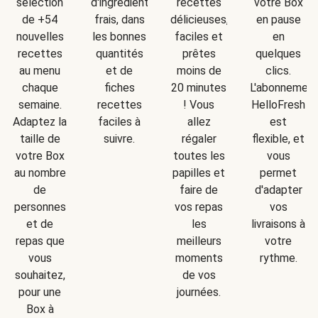
d'ingrédients
sélection
recettes
votre Box
frais, dans
de +54
délicieuses,
en pause
les bonnes
nouvelles
faciles et
en
quantités
recettes
prêtes
quelques
et de
au menu
moins de
clics.
fiches
chaque
20 minutes
L'abonnemen
recettes
semaine.
! Vous
HelloFresh
faciles à
Adaptez la
allez
est
suivre.
taille de
régaler
flexible, et
votre Box
toutes les
vous
au nombre
papilles et
permet
de
faire de
d'adapter
personnes
vos repas
vos
et de
les
livraisons à
repas que
meilleurs
votre
vous
moments
rythme.
souhaitez,
de vos
pour une
journées.
Box à