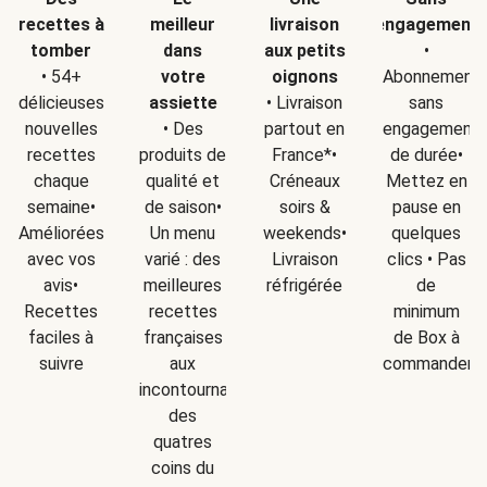
recettes à
meilleur
livraison
engagement
tomber
dans
aux petits
•
• 54+
votre
oignons
Abonnement
délicieuses
assiette
• Livraison
sans
nouvelles
• Des
partout en
engagement
recettes
produits de
France*•
de durée•
chaque
qualité et
Créneaux
Mettez en
semaine•
de saison•
soirs &
pause en
Améliorées
Un menu
weekends•
quelques
avec vos
varié : des
Livraison
clics • Pas
avis•
meilleures
réfrigérée
de
Recettes
recettes
minimum
faciles à
françaises
de Box à
suivre
aux
commander
incontournables
des
quatres
coins du