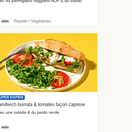
ec du parmigiano reggiano AOP & du basilic
 min
Rapide • Végétarien
UPER RAPIDE
ndwich burrata & tomates façon caprese
ec une salade & du pesto verde
 min