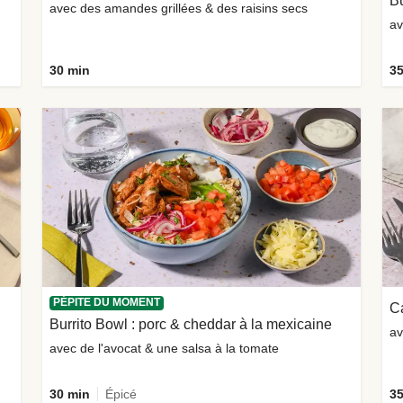
Bu
avec des amandes grillées & des raisins secs
av
30 min
35
PÉPITE DU MOMENT
C
Burrito Bowl : porc & cheddar à la mexicaine
av
avec de l'avocat & une salsa à la tomate
30 min
Épicé
35