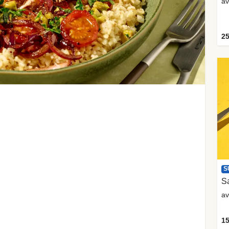
av
25
S
Sa
av
15