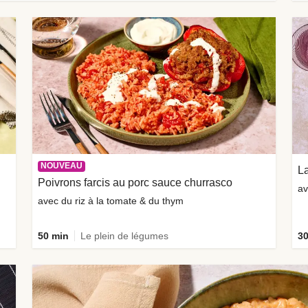
NOUVEAU
La
Poivrons farcis au porc sauce churrasco
av
avec du riz à la tomate & du thym
50 min
Le plein de légumes
30