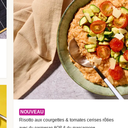
NOUVEAU
Risotto aux courgettes & tomates cerises rôties
avec du parmesan AOP & du mascarpone