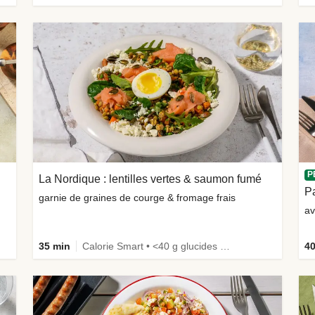
P
La Nordique : lentilles vertes & saumon fumé
Pa
garnie de graines de courge & fromage frais
av
35 min
Calorie Smart • <40 g glucides • Œufs non inclus • Riche en protéines
40