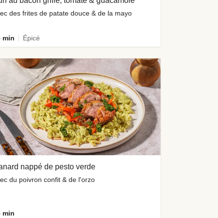
n au bacon grillé, tomate & guacamole
ec des frites de patate douce & de la mayo
 min
Épicé
anard nappé de pesto verde
ec du poivron confit & de l'orzo
 min