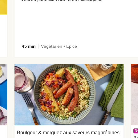
45 min
Végétarien • Épicé
N
Boulgour & merguez aux saveurs maghrébines