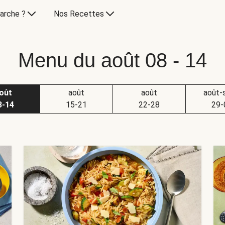
arche ?
Nos Recettes
Menu du août 08 - 14
oût
août
août
août-
8-14
15-21
22-28
29-