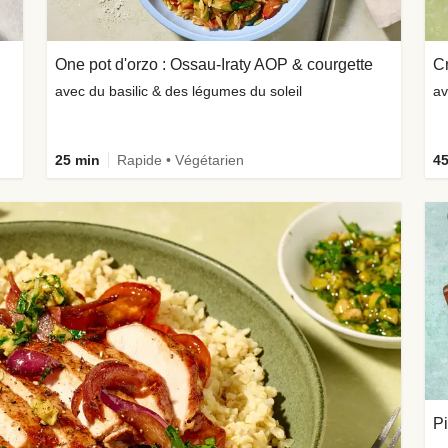
One pot d'orzo : Ossau-Iraty AOP & courgette
Cr
avec du basilic & des légumes du soleil
av
25 min
Rapide • Végétarien
45
Pi