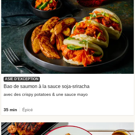
ASIE D'EXCEPTION
Bao de saumon à la sauce soja-sriracha
avec des crispy potatoes & une sauce mayo
35 min
Épicé