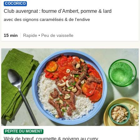
COCORICO
Club auvergnat : fourme d’Ambert, pomme & lard
avec des oignons caramélisés & de l'endive
15 min
Rapide • Peu de vaisselle
PÉPITE DU MOMENT
Wok de bœuf, courgette & poivron au curry