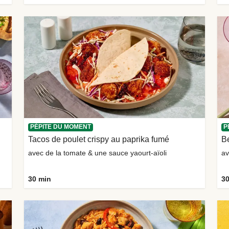
PÉPITE DU MOMENT
P
Tacos de poulet crispy au paprika fumé
Be
avec de la tomate & une sauce yaourt-aïoli
av
30 min
30