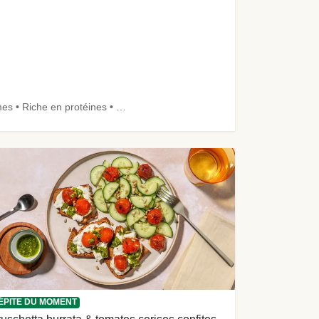
Calorie Smart • <40 g glucides • Le plein de légumes • Riche en protéines • Épicé
ÉPITE DU MOMENT