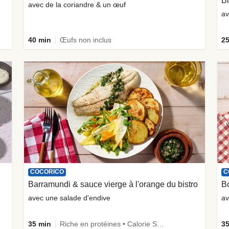
Br
avec de la coriandre & un œuf
av
40 min
Œufs non inclus
25
COCORICO
C
Barramundi & sauce vierge à l'orange du bistro
Bœ
avec une salade d'endive
av
35 min
Riche en protéines • Calorie Smart • Le plein de légumes
35