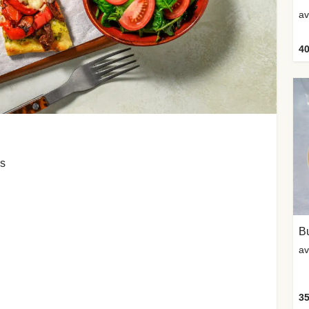
av
40
ns
Bu
av
35