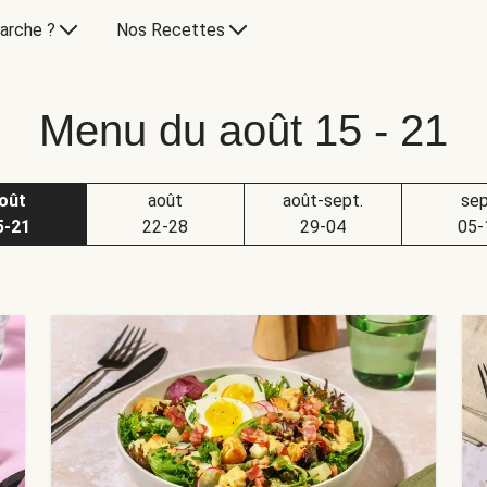
arche ?
Nos Recettes
Menu du août 15 - 21
oût
août
août-sept.
sep
5-21
22-28
29-04
05-