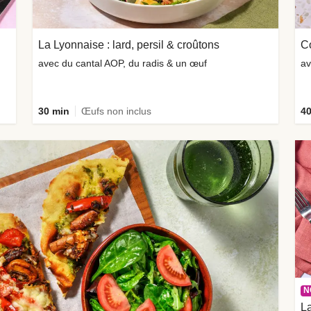
La Lyonnaise : lard, persil & croûtons
Co
avec du cantal AOP, du radis & un œuf
av
30 min
Œufs non inclus
40
N