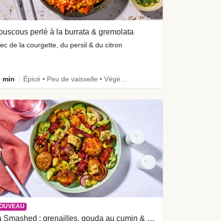
uscous perlé à la burrata & gremolata
ec de la courgette, du persil & du citron
 min
Épicé • Peu de vaisselle • Végétarien
OUVEAU
La Smashed : grenailles, gouda au cumin & bacon