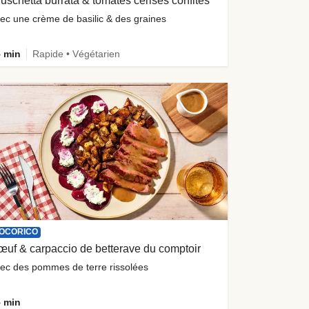
uschetta burrata & tomates cerises confites
ec une crème de basilic & des graines
 min
Rapide • Végétarien
OCORICO
uf & carpaccio de betterave du comptoir
ec des pommes de terre rissolées
 min