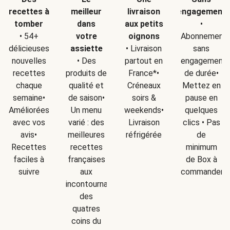
recettes à
meilleur
livraison
engagement
tomber
dans
aux petits
•
• 54+
votre
oignons
Abonnement
délicieuses
assiette
• Livraison
sans
nouvelles
• Des
partout en
engagement
recettes
produits de
France*•
de durée•
chaque
qualité et
Créneaux
Mettez en
semaine•
de saison•
soirs &
pause en
Améliorées
Un menu
weekends•
quelques
avec vos
varié : des
Livraison
clics • Pas
avis•
meilleures
réfrigérée
de
Recettes
recettes
minimum
faciles à
françaises
de Box à
suivre
aux
commander
incontournables
des
quatres
coins du