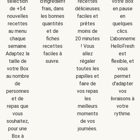
d'ingrédients
sélection
recettes
votre Box
frais, dans
de +54
délicieuses,
en pause
les bonnes
nouvelles
faciles et
en
quantités
recettes
prêtes
quelques
et de
au menu
moins de
clics.
fiches
chaque
20 minutes
L'abonnemen
recettes
semaine.
! Vous
HelloFresh
faciles à
Adaptez la
allez
est
suivre.
taille de
régaler
flexible, et
votre Box
toutes les
vous
au nombre
papilles et
permet
de
faire de
d'adapter
personnes
vos repas
vos
et de
les
livraisons à
repas que
meilleurs
votre
vous
moments
rythme.
souhaitez,
de vos
pour une
journées.
Box à