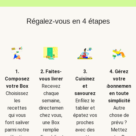
Régalez-vous en 4 étapes
2. Faites-
1.
3.
4. Gérez
vous livrer
Composez
Cuisinez
votre
Recevez
votre Box
et
abonnement
chaque
Choisissez
savourez
en toute
semaine,
les
Enfilez le
simplicité
directement
recettes
tablier et
Autre
chez vous,
qui vous
épatez vos
chose de
une Box
font saliver
proches
prévu ?
remplie
parmi notre
avec des
Mettez