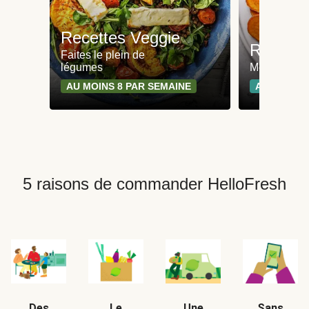
Recettes Veggie
Recette
Faites le plein de
légumes
Moins de 65
AU MOINS 8 PAR SEMAINE
AU MOINS 
5 raisons de commander HelloFresh
Des
Le
Une
Sans