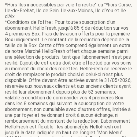
*Hors îles inaccessibles par voie terrestre" ou "*hors Corse,
Île-de-Bréhat, Île de Sein, Île-aux-Moines, Île d'Yeu et Île
d'Aix
*Conditions de l'offre : Pour toute souscription d’un
abonnement HelloFresh, jusqu’à 85 € de réduction sur vos
4 premières Box. Frais de livraison offerts pour la première
Box uniquement. Le montant de la réduction dépend de la
taille de la Box. Cette offre comprend également un extra
de notre Marché HelloFresh offert chaque semaine parmi
une sélection de produits, tant que l'abonnement n’est pas
résilié. L’ajout de cet extra doit être effectué par vos soins
au moment du choix des recettes. HelloFresh se réserve le
droit de remplacer le produit choisi si celui-ci n’est plus
disponible. Offre devant être activée avant le 31/05/2026,
réservée aux nouveaux clients et aux anciens clients ayant
résilié leur abonnement depuis plus de 52 semaines,
valable à condition de commander vos 4 premières Box
dans les 8 semaines qui suivent la souscription de votre
abonnement, non cumulable avec d'autres offres, limitée à
une par foyer et ne donnant droit à aucun échange, ni
remboursement du montant de la réduction. L’abonnement
HelloFresh est flexible : les abonné(e)s HelloFresh ont
jusqu’à la date indiquée en haut de l’onglet “Mon Menu”