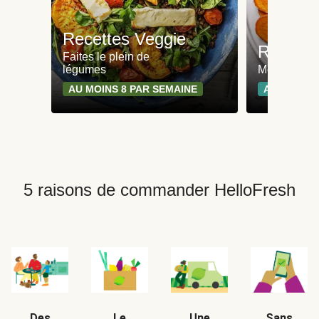
Recettes Veggie
Recette
Faites le plein de
légumes
Moins de 65
AU MOINS 8 PAR SEMAINE
AU MOINS 
5 raisons de commander HelloFresh
Des
Le
Une
Sans