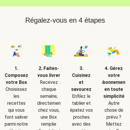
Régalez-vous en 4 étapes
2. Faites-
1.
3.
4. Gérez
vous livrer
Composez
Cuisinez
votre
Recevez
votre Box
et
abonnement
chaque
Choisissez
savourez
en toute
semaine,
les
Enfilez le
simplicité
directement
recettes
tablier et
Autre
chez vous,
qui vous
épatez vos
chose de
une Box
font saliver
proches
prévu ?
remplie
parmi notre
avec des
Mettez