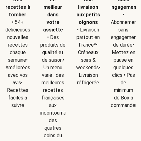
recettes à
meilleur
livraison
engagement
tomber
dans
aux petits
•
• 54+
votre
oignons
Abonnement
délicieuses
assiette
• Livraison
sans
nouvelles
• Des
partout en
engagement
recettes
produits de
France*•
de durée•
chaque
qualité et
Créneaux
Mettez en
semaine•
de saison•
soirs &
pause en
Améliorées
Un menu
weekends•
quelques
avec vos
varié : des
Livraison
clics • Pas
avis•
meilleures
réfrigérée
de
Recettes
recettes
minimum
faciles à
françaises
de Box à
suivre
aux
commander
incontournables
des
quatres
coins du