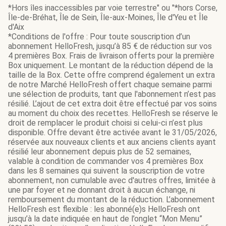
*Hors îles inaccessibles par voie terrestre" ou "*hors Corse,
Île-de-Bréhat, Île de Sein, Île-aux-Moines, Île d'Yeu et Île
d'Aix
*Conditions de l'offre : Pour toute souscription d’un
abonnement HelloFresh, jusqu’à 85 € de réduction sur vos
4 premières Box. Frais de livraison offerts pour la première
Box uniquement. Le montant de la réduction dépend de la
taille de la Box. Cette offre comprend également un extra
de notre Marché HelloFresh offert chaque semaine parmi
une sélection de produits, tant que l'abonnement n’est pas
résilié. L’ajout de cet extra doit être effectué par vos soins
au moment du choix des recettes. HelloFresh se réserve le
droit de remplacer le produit choisi si celui-ci n’est plus
disponible. Offre devant être activée avant le 31/05/2026,
réservée aux nouveaux clients et aux anciens clients ayant
résilié leur abonnement depuis plus de 52 semaines,
valable à condition de commander vos 4 premières Box
dans les 8 semaines qui suivent la souscription de votre
abonnement, non cumulable avec d'autres offres, limitée à
une par foyer et ne donnant droit à aucun échange, ni
remboursement du montant de la réduction. L’abonnement
HelloFresh est flexible : les abonné(e)s HelloFresh ont
jusqu’à la date indiquée en haut de l’onglet “Mon Menu”