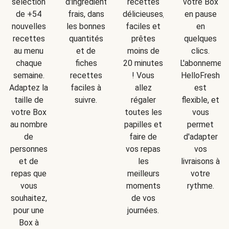
d'ingrédients
sélection
recettes
votre Box
frais, dans
de +54
délicieuses,
en pause
les bonnes
nouvelles
faciles et
en
quantités
recettes
prêtes
quelques
et de
au menu
moins de
clics.
fiches
chaque
20 minutes
L'abonnemen
recettes
semaine.
! Vous
HelloFresh
faciles à
Adaptez la
allez
est
suivre.
taille de
régaler
flexible, et
votre Box
toutes les
vous
au nombre
papilles et
permet
de
faire de
d'adapter
personnes
vos repas
vos
et de
les
livraisons à
repas que
meilleurs
votre
vous
moments
rythme.
souhaitez,
de vos
pour une
journées.
Box à