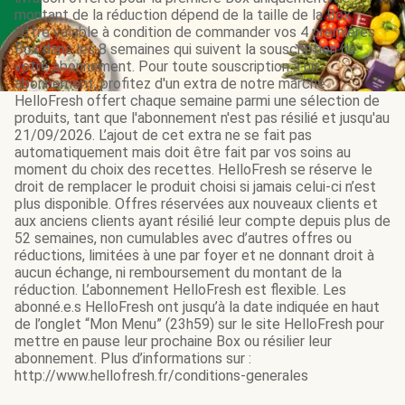
montant de la réduction dépend de la taille de la Box.
Offre valable à condition de commander vos 4 premières
Box dans les 8 semaines qui suivent la souscription de
votre abonnement. Pour toute souscription à un
abonnement, profitez d'un extra de notre marché
HelloFresh offert chaque semaine parmi une sélection de
produits, tant que l'abonnement n'est pas résilié et jusqu'au
21/09/2026. L’ajout de cet extra ne se fait pas
automatiquement mais doit être fait par vos soins au
moment du choix des recettes. HelloFresh se réserve le
droit de remplacer le produit choisi si jamais celui-ci n’est
plus disponible. Offres réservées aux nouveaux clients et
aux anciens clients ayant résilié leur compte depuis plus de
52 semaines, non cumulables avec d’autres offres ou
réductions, limitées à une par foyer et ne donnant droit à
aucun échange, ni remboursement du montant de la
réduction. L’abonnement HelloFresh est flexible. Les
abonné.e.s HelloFresh ont jusqu’à la date indiquée en haut
de l’onglet “Mon Menu” (23h59) sur le site HelloFresh pour
mettre en pause leur prochaine Box ou résilier leur
abonnement. Plus d’informations sur :
http://www.hellofresh.fr/conditions-generales