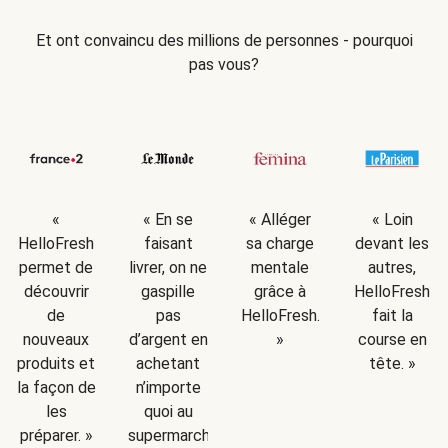
Et ont convaincu des millions de personnes - pourquoi
pas vous?
«
« En se
« Alléger
« Loin
HelloFresh
faisant
sa charge
devant les
permet de
livrer, on ne
mentale
autres,
découvrir
gaspille
grâce à
HelloFresh
de
pas
HelloFresh.
fait la
nouveaux
d’argent en
»
course en
produits et
achetant
tête. »
la façon de
n’importe
les
quoi au
préparer. »
supermarché.