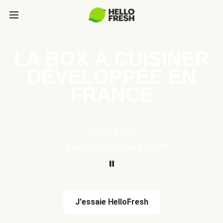
LA BOX À CUISINER
DÉVELOPPÉE EN
FRANCE
NOUVEAU :
✓ Apéro offert tout l'été*
J'essaie HelloFresh