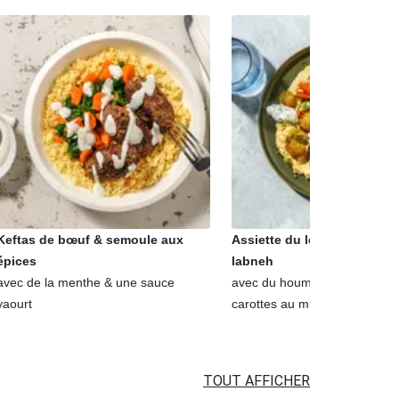
Keftas de bœuf & semoule aux
Assiette du levant falafels 
épices
labneh
avec de la menthe & une sauce
avec du houmous maison & 
yaourt
carottes au miel
TOUT AFFICHER