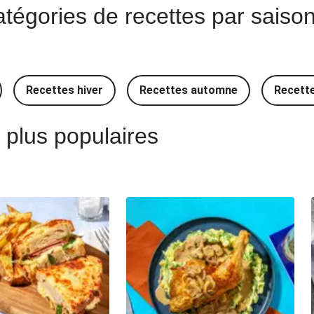
égories de recettes par saison 
Idée Recettes espagnoles
Idée Recettes portugaises
Recettes hiver
Recettes automne
Recett
plus populaires