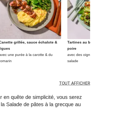
Canette grillée, sauce échalote &
Tartines au bleu, lardons d
figues
poire
avec une purée à la carotte & du
avec des oignons confits & u
romarin
salade
TOUT AFFICHER
r en quête de simplicité, vous serez
 la Salade de pâtes à la grecque au