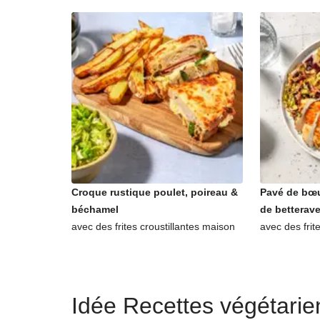
Croque rustique poulet, poireau &
Pavé de bœu
béchamel
de betterav
avec des frites croustillantes maison
avec des frit
Idée Recettes végétari