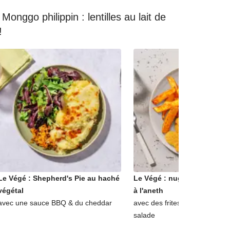
onggo philippin : lentilles au lait de
!
Le Végé : Shepherd's Pie au haché
Le Végé : nuggets veggies
végétal
à l'aneth
avec une sauce BBQ & du cheddar
avec des frites au paprika & 
salade