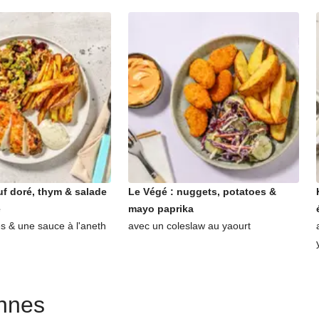
f doré, thym & salade
Le Végé : nuggets, potatoes &
e
mayo paprika
es & une sauce à l'aneth
avec un coleslaw au yaourt
ennes