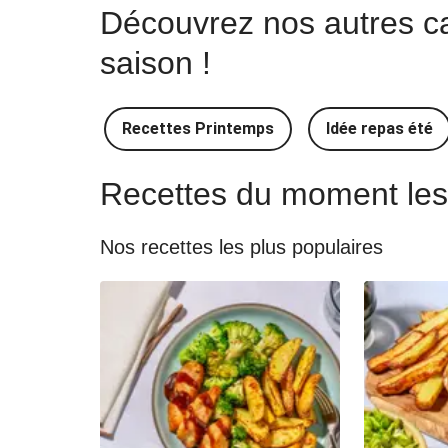
Découvrez nos autres cat
Idée Recettes indiennes
saison !
Idée Recettes indonésiennes
Recettes Printemps
Idée repas été
Recettes du moment les 
Nos recettes les plus populaires