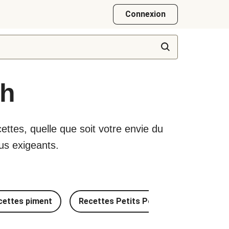
Connexion
sh
ettes, quelle que soit votre envie du
us exigeants.
cettes piment
Recettes Petits Pois
Recettes é