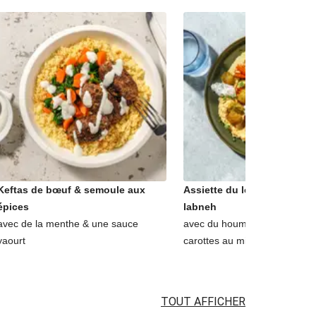
Keftas de bœuf & semoule aux
Assiette du levant falafels 
épices
labneh
avec de la menthe & une sauce
avec du houmous maison & 
yaourt
carottes au miel
TOUT AFFICHER