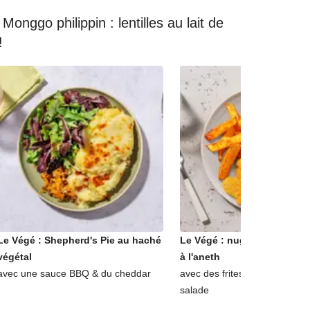
onggo philippin : lentilles au lait de
!
Le Végé : Shepherd's Pie au haché
Le Végé : nuggets veggies
végétal
à l'aneth
avec une sauce BBQ & du cheddar
avec des frites au paprika & 
salade