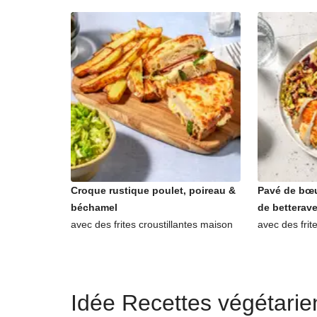
Croque rustique poulet, poireau &
Pavé de bœu
béchamel
de betterav
avec des frites croustillantes maison
avec des frit
Idée Recettes végétari