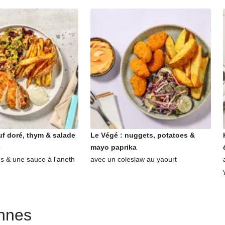
f doré, thym & salade
Le Végé : nuggets, potatoes &
e
mayo paprika
es & une sauce à l'aneth
avec un coleslaw au yaourt
ennes