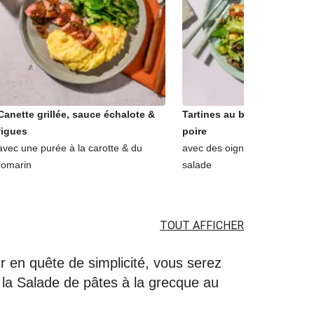
Canette grillée, sauce échalote &
Tartines au bleu, lardons d
figues
poire
avec une purée à la carotte & du
avec des oignons confits & u
romarin
salade
TOUT AFFICHER
r en quête de simplicité, vous serez
 la Salade de pâtes à la grecque au