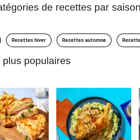
égories de recettes par saison 
Idée Recettes espagnoles
Idée Recettes portugaises
Recettes hiver
Recettes automne
Recett
plus populaires