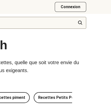
Connexion
sh
ettes, quelle que soit votre envie du
us exigeants.
cettes piment
Recettes Petits Pois
Recettes é