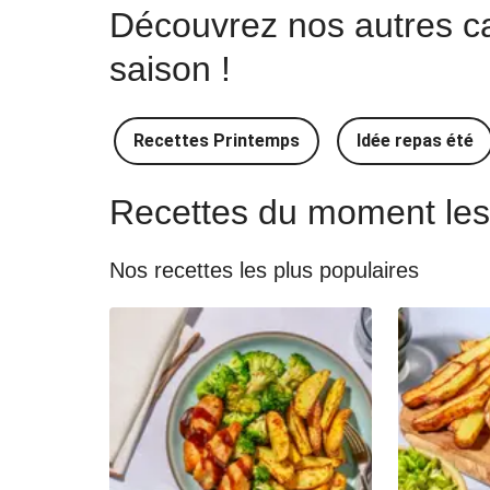
Découvrez nos autres cat
Idée Recettes indiennes
saison !
Idée Recettes indonésiennes
Recettes Printemps
Idée repas été
Recettes du moment les 
Nos recettes les plus populaires