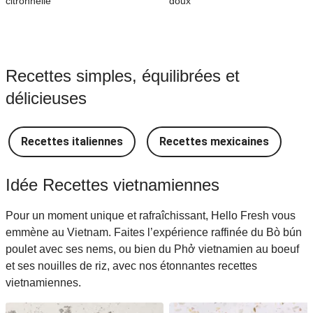
citronnelle
doux
Recettes simples, équilibrées et
délicieuses
Recettes italiennes
Recettes mexicaines
R
Idée Recettes vietnamiennes
Pour un moment unique et rafraî​chissant, Hello Fresh vous
emmène au Vietnam. Faites l’expérience raffinée du Bò bún
poulet avec ses nems, ou bien du Phở vietnamien au boeuf
et ses nouilles de riz, avec nos étonnantes recettes
vietnamiennes.