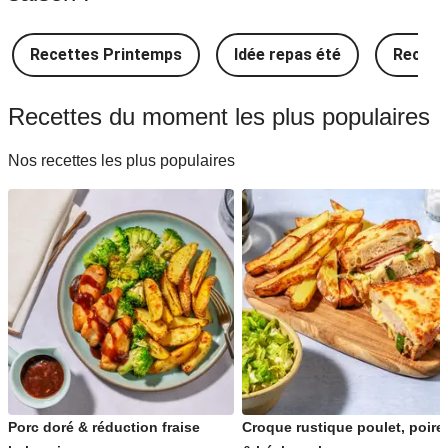
Idée Recettes japonaises
Recettes Printemps
Idée repas été
Recette
Idée Recettes françaises
Recettes du moment les plus populaires
Idée Recettes indiennes
Nos recettes les plus populaires
Idée Recettes espagnoles
Idée Recettes méditerranéennes
Idée Recettes indonésiennes
Idée Recettes portugaises
Porc doré & réduction fraise
Croque rustique poulet, poire
Idée Recettes traditionnelles