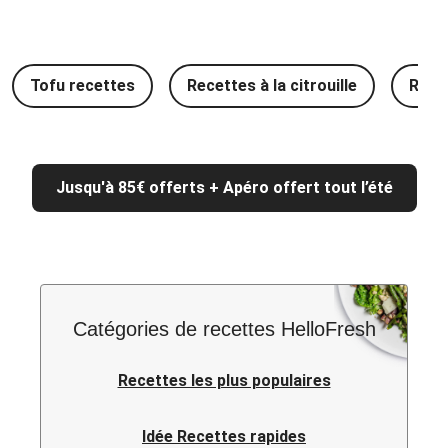
Tofu recettes
Recettes à la citrouille
Rece
Jusqu'à 85€ offerts + Apéro offert tout l’été
Catégories de recettes HelloFresh
Recettes les plus populaires
Idée Recettes rapides