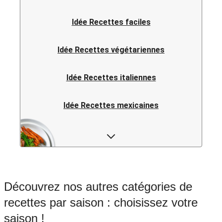
Idée Recettes faciles
Idée Recettes végétariennes
Idée Recettes italiennes
Idée Recettes mexicaines
Idée Recettes fusion
Idée Recettes asiatiques
Découvrez nos autres catégories de
Idée Recettes vietnamiennes
recettes par saison : choisissez votre
saison !
Idée Recettes chinoises