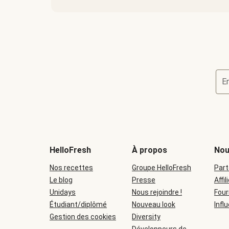
E
HelloFresh
À propos
Nou
Nos recettes
Groupe HelloFresh
Part
Le blog
Presse
Affil
Unidays
Nous rejoindre !
Four
Étudiant/diplômé
Nouveau look
Infl
Gestion des cookies
Diversity