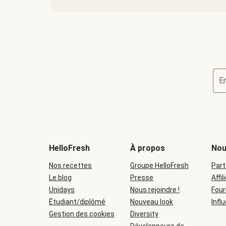
E
HelloFresh
À propos
Nou
Nos recettes
Groupe HelloFresh
Part
Le blog
Presse
Affil
Unidays
Nous rejoindre !
Four
Étudiant/diplômé
Nouveau look
Infl
Gestion des cookies
Diversity