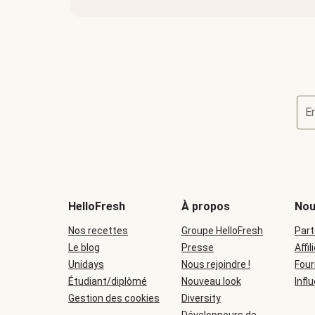
E
HelloFresh
À propos
Nou
Nos recettes
Groupe HelloFresh
Part
Le blog
Presse
Affil
Unidays
Nous rejoindre !
Four
Étudiant/diplômé
Nouveau look
Infl
Gestion des cookies
Diversity