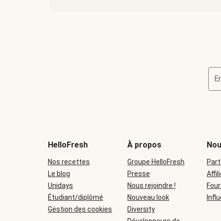
E
HelloFresh
À propos
Nou
Nos recettes
Groupe HelloFresh
Part
Le blog
Presse
Affil
Unidays
Nous rejoindre !
Four
Étudiant/diplômé
Nouveau look
Infl
Gestion des cookies
Diversity