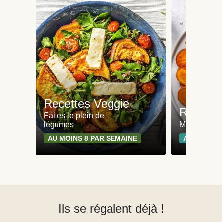
Recettes Veggie
Recette
Faites le plein de
légumes
Moins de 65
AU MOINS 8 PAR SEMAINE
AU MOINS 
Ils se régalent déjà !