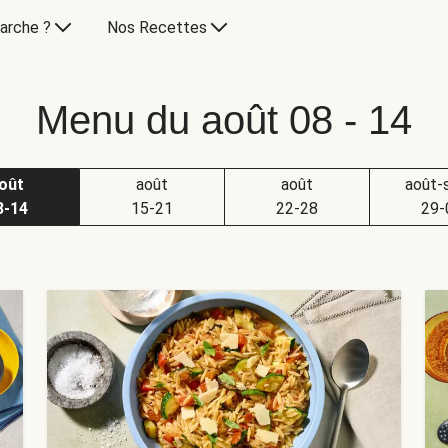
arche ?
Nos Recettes
Menu du août 08 - 14
oût
août
août
août-
8-14
15-21
22-28
29-