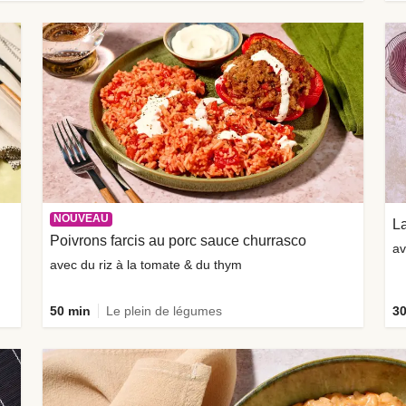
NOUVEAU
La
Poivrons farcis au porc sauce churrasco
av
avec du riz à la tomate & du thym
50 min
Le plein de légumes
30