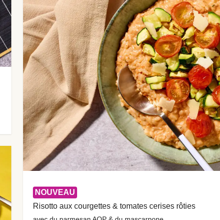
NOUVEAU
Risotto aux courgettes & tomates cerises rôties
avec du parmesan AOP & du mascarpone