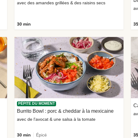
Bu
avec des amandes grillées & des raisins secs
av
30 min
35
PÉPITE DU MOMENT
C
Burrito Bowl : porc & cheddar à la mexicaine
av
avec de l'avocat & une salsa à la tomate
30 min
Épicé
35