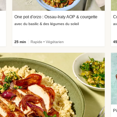
One pot d'orzo : Ossau-Iraty AOP & courgette
Cr
avec du basilic & des légumes du soleil
av
25 min
Rapide • Végétarien
45
Pi