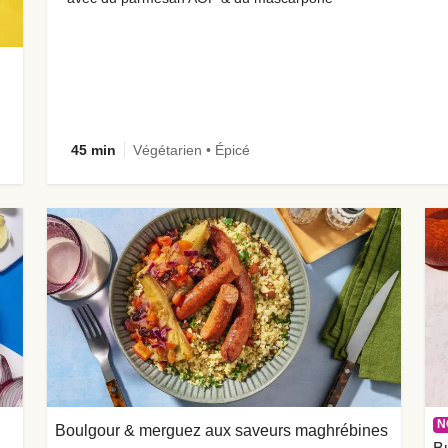
45 min
Végétarien • Épicé
N
Boulgour & merguez aux saveurs maghrébines