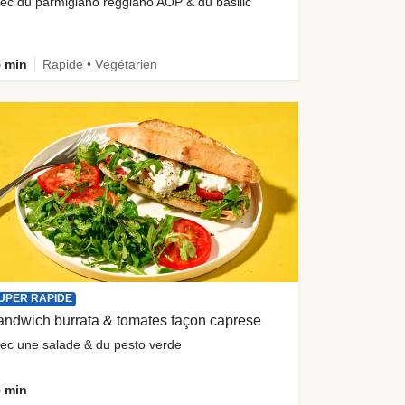
ec du parmigiano reggiano AOP & du basilic
 min
Rapide • Végétarien
UPER RAPIDE
ndwich burrata & tomates façon caprese
ec une salade & du pesto verde
 min