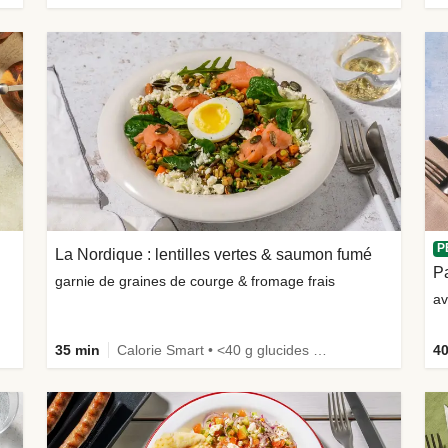
P
La Nordique : lentilles vertes & saumon fumé
Pa
garnie de graines de courge & fromage frais
av
35 min
Calorie Smart • <40 g glucides • Œufs non inclus • Riche en protéines
40