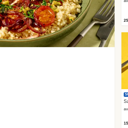
av
25
S
Sa
av
15