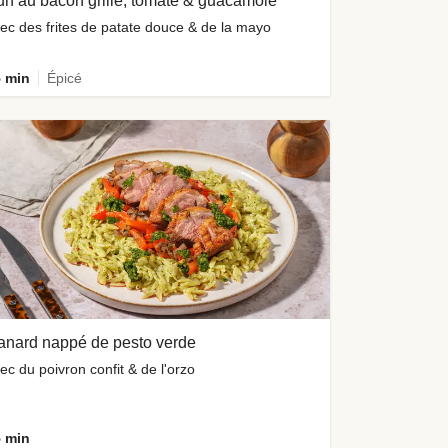
n au bacon grillé, tomate & guacamole
ec des frites de patate douce & de la mayo
 min
Épicé
anard nappé de pesto verde
ec du poivron confit & de l'orzo
 min