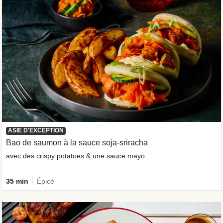
ASIE D'EXCEPTION
Bao de saumon à la sauce soja-sriracha
avec des crispy potatoes & une sauce mayo
35 min
Épicé