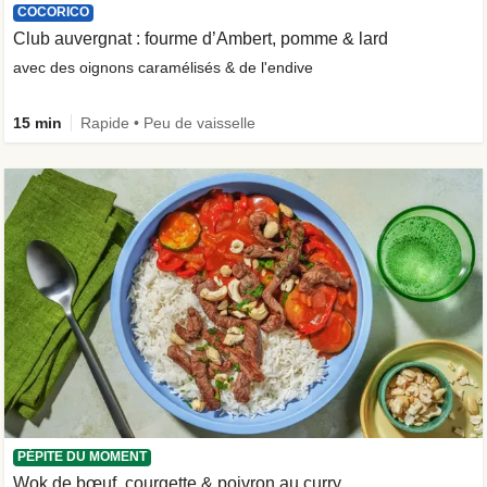
COCORICO
Club auvergnat : fourme d’Ambert, pomme & lard
avec des oignons caramélisés & de l'endive
15 min
Rapide • Peu de vaisselle
PÉPITE DU MOMENT
Wok de bœuf, courgette & poivron au curry