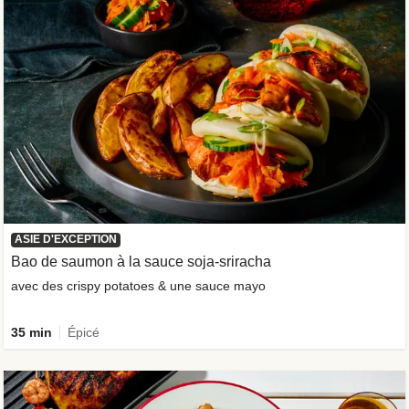
ASIE D'EXCEPTION
Bao de saumon à la sauce soja-sriracha
avec des crispy potatoes & une sauce mayo
35 min
Épicé