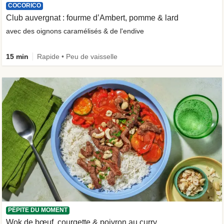
COCORICO
Club auvergnat : fourme d’Ambert, pomme & lard
avec des oignons caramélisés & de l'endive
15 min
Rapide • Peu de vaisselle
PÉPITE DU MOMENT
Wok de bœuf, courgette & poivron au curry