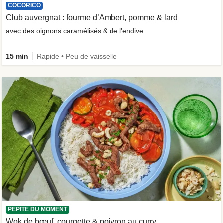
COCORICO
Club auvergnat : fourme d’Ambert, pomme & lard
avec des oignons caramélisés & de l'endive
15 min
Rapide • Peu de vaisselle
PÉPITE DU MOMENT
Wok de bœuf, courgette & poivron au curry