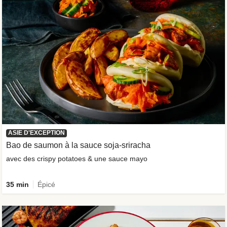
ASIE D'EXCEPTION
Bao de saumon à la sauce soja-sriracha
avec des crispy potatoes & une sauce mayo
35 min
Épicé