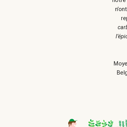
notre
n’on
re
car
l’ép
Moyen
Belg