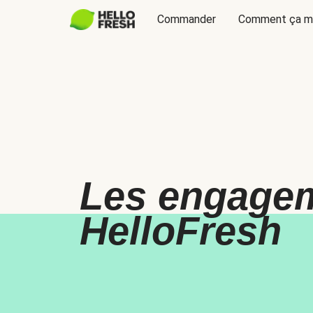
Commander
Comment ça m
Les engage
HelloFresh