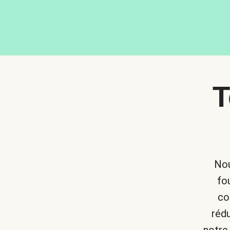
T
Nou
fo
co
réd