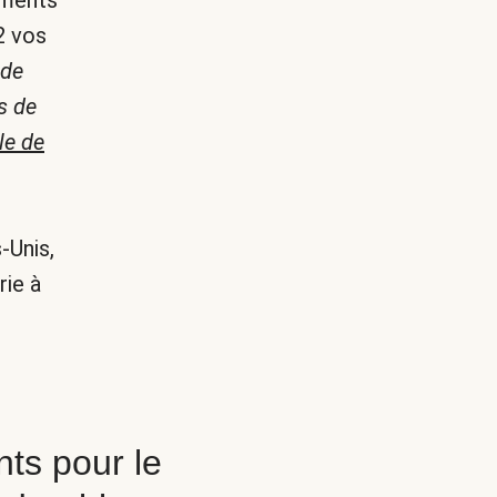
iments
2 vos
 de
s de
le de
-Unis,
rie à
ts pour le