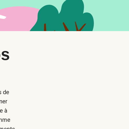
os
s de
ner
e à
omme